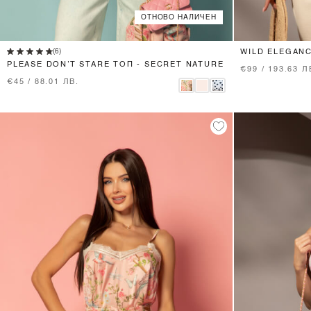
ОТНОВО НАЛИЧЕН
XS
S
M
L
(6)
WILD ELEGAN
PLEASE DON’T STARE ТОП - SECRET NATURE
€99 / 193.63 Л
€45 / 88.01 ЛВ.