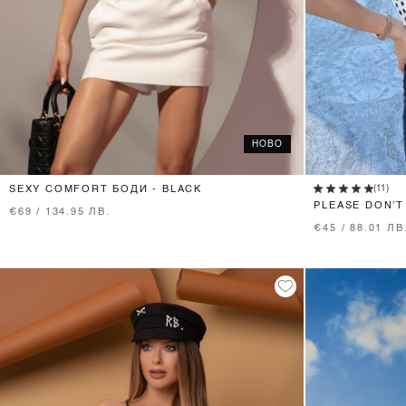
НОВО
XS
S
M
(11)
SEXY COMFORT БОДИ - BLACK
PLEASE DON’T
€69 / 134.95 ЛВ.
ELEGANCE
€45 / 88.01 ЛВ