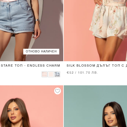
ОТНОВО НАЛИЧЕН
XS
S
M
L
XS
S
M
L
 STARE ТОП - ENDLESS CHARM
SILK BLOSSOM ДЪЛЪГ ТОП С
.
€52 / 101.70 ЛВ.