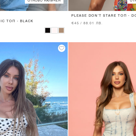
ОТНОВО НАЛИЧЕН
ОТ
XS
S
M
L
XS
S
M
L
PLEASE DON’T STARE ТОП - 
IC ТОП - BLACK
€45 / 88.01 ЛВ.
.