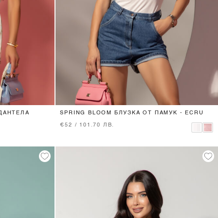
XS
S
M
L
 ДАНТЕЛА
SPRING BLOOM БЛУЗКА ОТ ПАМУК - ECRU
€52 / 101.70 ЛВ.