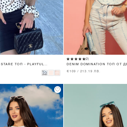
XS
S
M
L
XS
S
M
(2)
 STARE ТОП - PLAYFUL
DENIM DOMINATION ТОП ОТ 
.
€109 / 213.19 ЛВ.