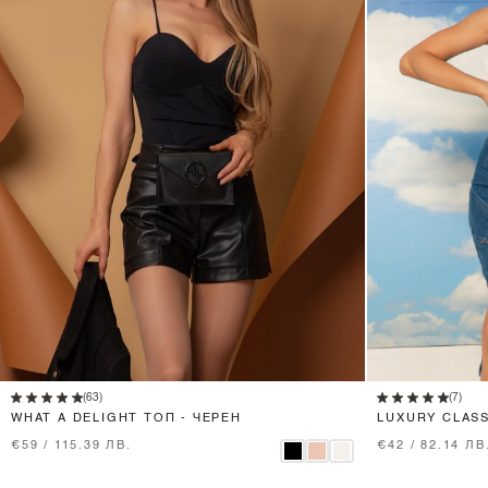
XS
S
M
L
(63)
(7)
WHAT A DELIGHT ТОП - ЧЕРЕН
LUXURY CLASS
€59 / 115.39 ЛВ.
€42 / 82.14 ЛВ