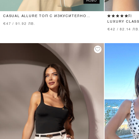
НОВО
XS
S
M
L
(5)
CASUAL ALLURE ТОП С ИЗКУСИТЕЛНО
ИЗРЯЗВАНЕ - SOFT BEIGE
LUXURY CLASS
€47 / 91.92 ЛВ.
€42 / 82.14 ЛВ