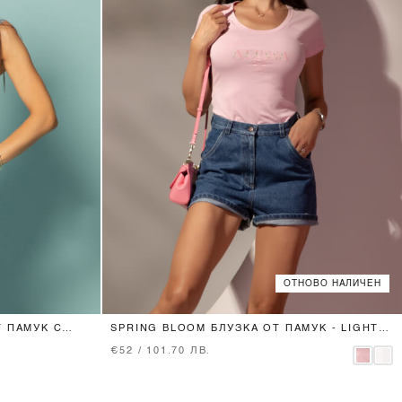
ОТНОВО НАЛИЧЕН
XS
S
M
L
Т ПАМУК С
SPRING BLOOM БЛУЗКА ОТ ПАМУК - LIGHT
PINK
€52 / 101.70 ЛВ.