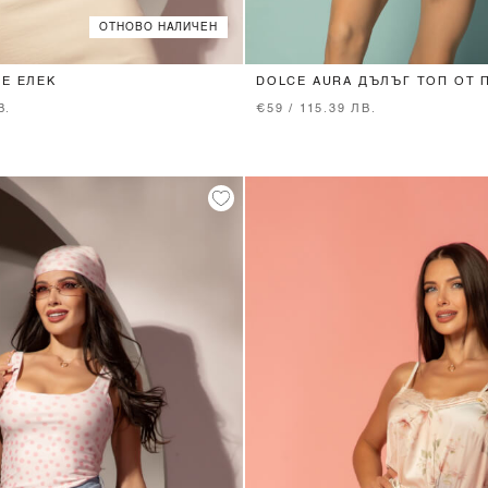
ОТНОВО НАЛИЧЕН
XS
S
M
XS
S
M
L
CE ЕЛЕК
DOLCE AURA ДЪЛЪГ ТОП ОТ 
ДАНТЕЛА
В.
€59 / 115.39 ЛВ.