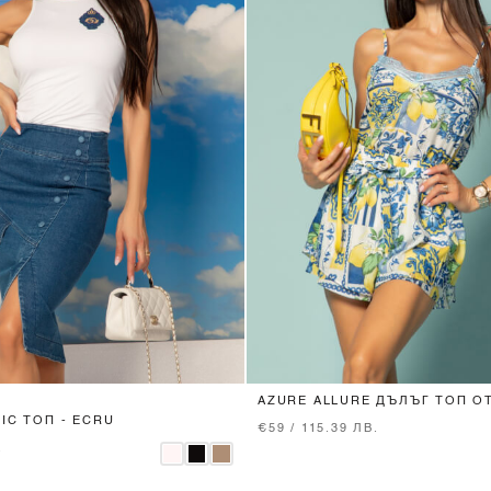
XS
S
M
L
XS
S
M
L
AZURE ALLURE ДЪЛЪГ ТОП О
ДАНТЕЛА
IC ТОП - ECRU
€59 / 115.39 ЛВ.
.