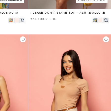
НОВО НАЛИЧЕН
ОТНОВО НАЛИЧЕН
XS
S
M
L
DOLCE AURA
PLEASE DON’T STARE ТОП - AZURE ALLURE
€45 / 88.01 ЛВ.