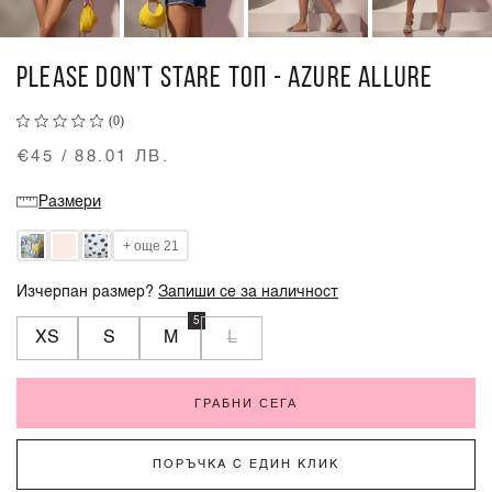
PLEASE DON’T STARE ТОП - AZURE ALLURE
(0)
€45 / 88.01 ЛВ.
Размери
+ още 21
Изчерпан размер?
Запиши се за наличност
5
XS
S
M
L
ГРАБНИ СЕГА
ПОРЪЧКА С ЕДИН КЛИК