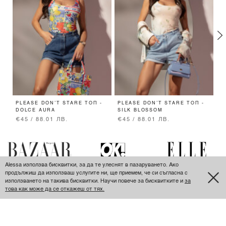
PLEASE DON’T STARE ТОП -
PLEASE DON’T STARE ТОП -
P
DOLCE AURA
SILK BLOSSOM
E
€45 / 88.01 ЛВ.
€45 / 88.01 ЛВ.
€
Alessa използва бисквитки, за да те улеснят в пазаруването. Ако
продължиш да използваш услугите ни, ще приемем, че си съгласна с
използването на такива бисквитки. Научи повече за бисквитките и
за
това как може да се откажеш от тях.