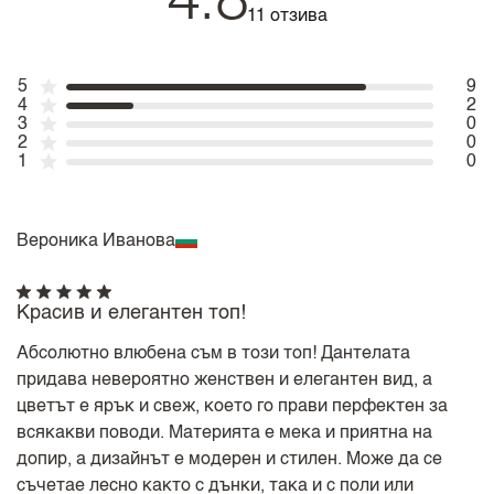
4.8
11 отзива
5
9
4
2
3
0
2
0
1
0
Вероника Иванова
Красив и елегантен топ!
Абсолютно влюбена съм в този топ! Дантелата
придава невероятно женствен и елегантен вид, а
цветът е ярък и свеж, което го прави перфектен за
всякакви поводи. Материята е мека и приятна на
допир, а дизайнът е модерен и стилен. Може да се
съчетае лесно както с дънки, така и с поли или