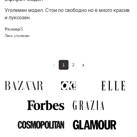
Уголемен модел. Стои по свободно но е много красив
и луксозен.
Размер
S
Леко уголемен
‹
›
1
2