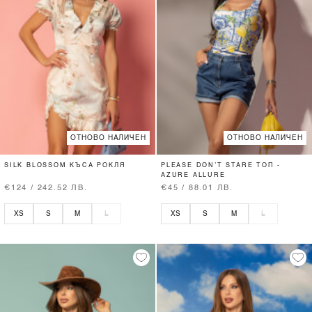
ОТНОВО НАЛИЧЕН
ОТНОВО НАЛИЧЕН
SILK BLOSSOM КЪСА РОКЛЯ
PLEASE DON’T STARE ТОП -
AZURE ALLURE
€124 / 242.52 ЛВ.
€45 / 88.01 ЛВ.
XS
S
M
L
XS
S
M
L