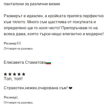
панталони за различни визии.
Размерът е идеален, а кройката приляга перфектно
към тялото. Много съм щастлива от покупката и
определено ще го нося често! Препоръчвам го на
всяка дама, която търси нещо елегантно и модерно!
Размер
XS
Отговаря на размера
Елисавета Стаматова
Топ, топ!
Страхотен,нежен,очарована съм! ❤️
Размер
L
Отговаря на размера