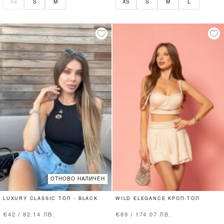
XS
S
M
XS
S
M
L
ОТНОВО НАЛИЧЕН
LUXURY CLASSIC ТОП - BLACK
WILD ELEGANCE КРОП-ТОП
€42 / 82.14 ЛВ.
€89 / 174.07 ЛВ.