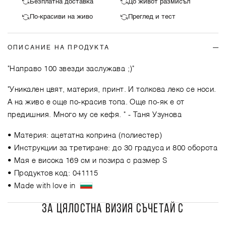
Безплатна доставка
До живот размисъл
По-красиви на живо
Преглед и тест
ОПИСАНИЕ НА ПРОДУКТА
"Направо 100 звезди заслужава ;)"
"Уникален цвят, материя, принт. И толкова леко се носи.
А на живо е още по-красив топа. Още по-як е от
предишния. Много му се кефя. "
- Таня Узунова
• Материя: ацетатна коприна (полиестер)
• Инструкции за третиране: до 30 градуса и 800 оборота
• Мая е висока 169 см и позира с размер S
• Продуктов код: 041115
• Made with love in
ЗА ЦЯЛОСТНА ВИЗИЯ СЪЧЕТАЙ С