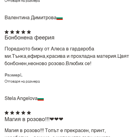
Отговаря на размера
Валентина Димитрова
Бонбонена феерия
Поредното бижу от Алеса в гардероба
ми.Тънка,ефирна,красива и прохладна материя.Цвят
бонбонен,неоново розово.Влюбих се!
Размер
L
Отговаря на размера
Stela Angelova
Магия в розово!!!❤❤❤
Магия в розово!!! Топът е прекрасен, принт,