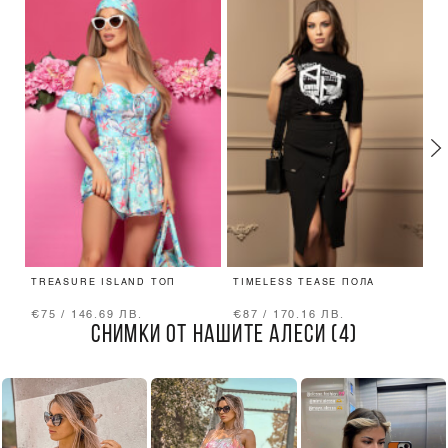
TREASURE ISLAND ТОП
TIMELESS TEASE ПОЛА
T
Д
€75 / 146.69 ЛВ.
€87 / 170.16 ЛВ.
€
СНИМКИ ОТ НАШИТЕ АЛЕСИ (4)