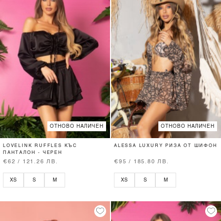
ОТНОВО НАЛИЧЕН
ОТНОВО НАЛИЧЕН
LOVELINK RUFFLES КЪС
ALESSA LUXURY РИЗА ОТ ШИФОН
ПАНТАЛОН - ЧЕРЕН
€62 / 121.26 ЛВ.
€95 / 185.80 ЛВ.
XS
S
M
XS
S
M