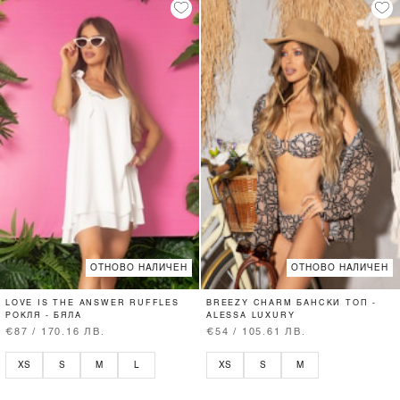
ОТНОВО НАЛИЧЕН
ОТНОВО НАЛИЧЕН
LOVE IS THE ANSWER RUFFLES
BREEZY CHARM БАНСКИ ТОП -
РОКЛЯ - БЯЛА
ALESSA LUXURY
€87 / 170.16 ЛВ.
€54 / 105.61 ЛВ.
XS
S
M
L
XS
S
M