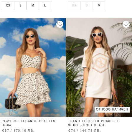
XS
S
M
L
XS
S
M
ОТНОВО НАЛИЧЕН
PLAYFUL ELEGANCE RUFFLES
TREND THRILLER РОКЛЯ - T-
ПОЛА
SHIRT - SOFT BEIGE
€87 / 170.16 ЛВ.
€74 / 144.73 ЛВ.