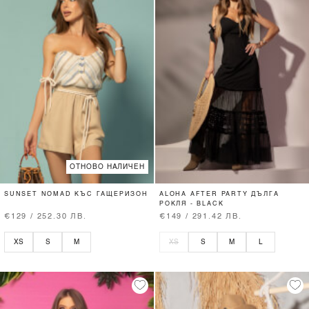
ОТНОВО НАЛИЧЕН
SUNSET NOMAD КЪС ГАЩЕРИЗОН
ALOHA AFTER PARTY ДЪЛГА
РОКЛЯ - BLACK
€129 / 252.30 ЛВ.
€149 / 291.42 ЛВ.
XS
S
M
XS
S
M
L