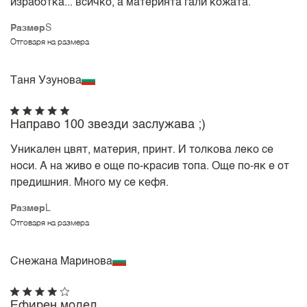
изработка... всичко, а материята гали кожата.
Размер
S
Отговаря на размера
Таня Узунова
Направо 100 звезди заслужава ;)
Уникален цвят, материя, принт. И толкова леко се
носи. А на живо е още по-красив топа. Още по-як е от
предишния. Много му се кефя.
Размер
L
Отговаря на размера
Снежана Маринова
Ефирен модел