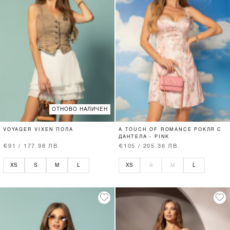
ОТНОВО НАЛИЧЕН
VOYAGER VIXEN ПОЛА
A TOUCH OF ROMANCE РОКЛЯ С
ДАНТЕЛА - PINK
€91 / 177.98 ЛВ.
€105 / 205.36 ЛВ.
XS
S
M
L
XS
S
M
L