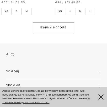
€33 / 64.54 ЛВ.
€94 / 183.85 ЛВ.
XS
S
M
XS
S
M
L
ВЪРНИ НАГОРЕ
ПОМОЩ
ПРОФИЛ
Alessa използва бисквитки, за да те улеснят в пазаруването. Ако
продължиш да използваш услугите ни, ще приемем, че си съгласна с
използването на такива бисквитки. Научи повече за бисквитките и
за
ПРАВИЛА
това как може да се откажеш от тях.