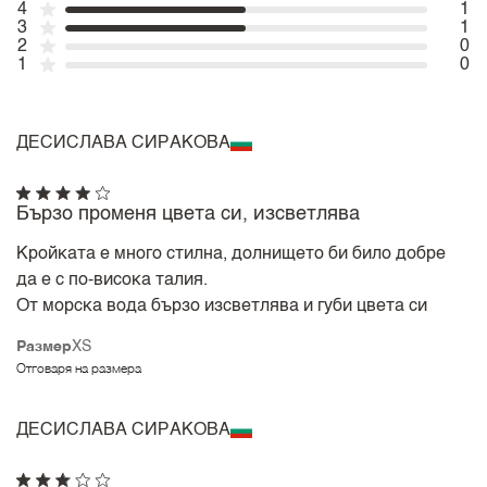
4
1
3
1
2
0
1
0
ДЕСИСЛАВА СИРАКОВА
Бързо променя цвета си, изсветлява
Кройката е много стилна, долнището би било добре
да е с по-висока талия.
От морска вода бързо изсветлява и губи цвета си
Размер
XS
Отговаря на размера
ДЕСИСЛАВА СИРАКОВА