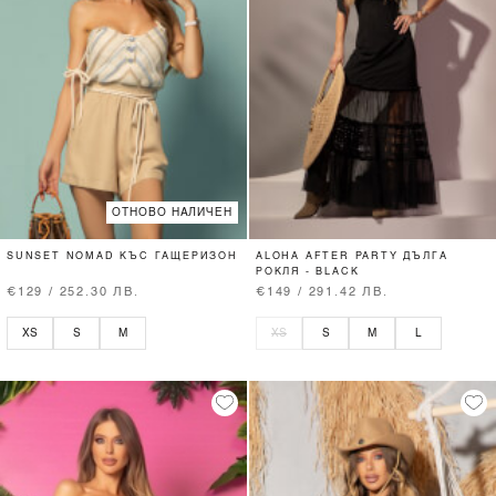
ОТНОВО НАЛИЧЕН
SUNSET NOMAD КЪС ГАЩЕРИЗОН
ALOHA AFTER PARTY ДЪЛГА
РОКЛЯ - BLACK
€129 / 252.30 ЛВ.
€149 / 291.42 ЛВ.
XS
S
M
XS
S
M
L