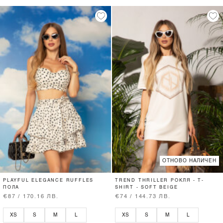
ОТНОВО НАЛИЧЕН
PLAYFUL ELEGANCE RUFFLES
TREND THRILLER РОКЛЯ - T-
ПОЛА
SHIRT - SOFT BEIGE
€87 / 170.16 ЛВ.
€74 / 144.73 ЛВ.
XS
S
M
L
XS
S
M
L