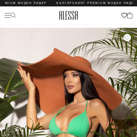
IUM МОДЕН ЛИДЕР
БЪЛГАРСКИЯТ PREMIUM МОДЕН ЛИДЕР