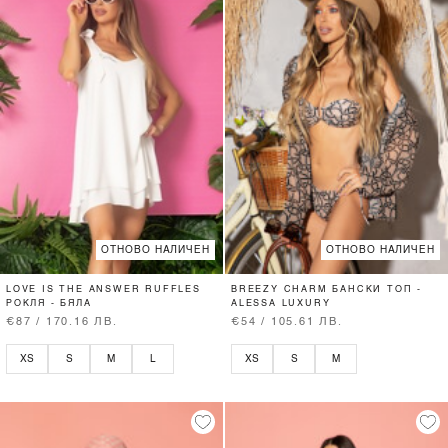
ОТНОВО НАЛИЧЕН
ОТНОВО НАЛИЧЕН
LOVE IS THE ANSWER RUFFLES
BREEZY CHARM БАНСКИ ТОП -
РОКЛЯ - БЯЛА
ALESSA LUXURY
€87 / 170.16 ЛВ.
€54 / 105.61 ЛВ.
XS
S
M
L
XS
S
M