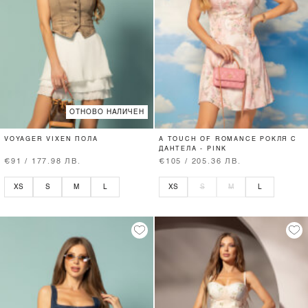
ОТНОВО НАЛИЧЕН
VOYAGER VIXEN ПОЛА
A TOUCH OF ROMANCE РОКЛЯ С
ДАНТЕЛА - PINK
€91 / 177.98 ЛВ.
€105 / 205.36 ЛВ.
XS
S
M
L
XS
S
M
L