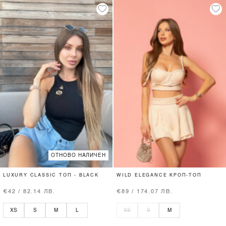
ОТНОВО НАЛИЧЕН
LUXURY CLASSIC ТОП - BLACK
WILD ELEGANCE КРОП-ТОП
€42 / 82.14 ЛВ.
€89 / 174.07 ЛВ.
XS
S
M
L
XS
S
M