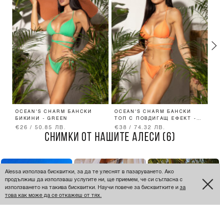
OCEAN'S CHARM БАНСКИ
OCEAN'S CHARM БАНСКИ
S
БИКИНИ - GREEN
ТОП С ПОВДИГАЩ ЕФЕКТ -
П
ORANGE
€26 / 50.85 ЛВ.
€38 / 74.32 ЛВ.
€
СНИМКИ ОТ НАШИТЕ АЛЕСИ (6)
Alessa използва бисквитки, за да те улеснят в пазаруването. Ако
продължиш да използваш услугите ни, ще приемем, че си съгласна с
използването на такива бисквитки. Научи повече за бисквитките и
за
това как може да се откажеш от тях.