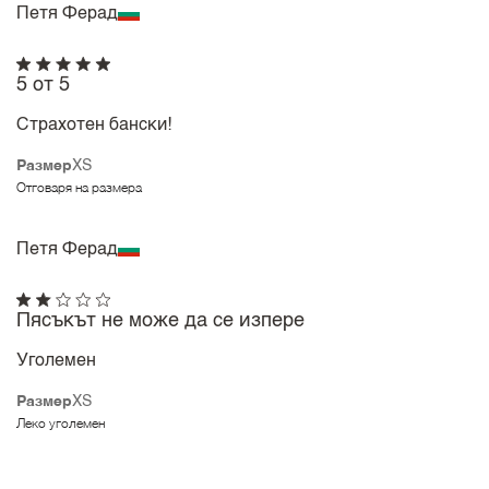
Петя Ферад
5 от 5
Страхотен бански!
Размер
XS
Отговаря на размера
Петя Ферад
Пясъкът не може да се изпере
Уголемен
Размер
XS
Леко уголемен