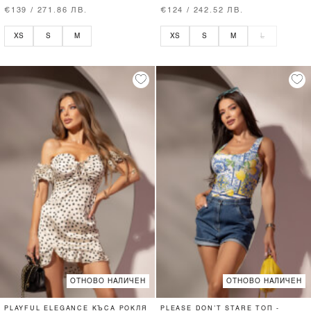
€139 / 271.86 ЛВ.
€124 / 242.52 ЛВ.
XS
S
M
XS
S
M
L
ОТНОВО НАЛИЧЕН
ОТНОВО НАЛИЧЕН
PLAYFUL ELEGANCE КЪСА РОКЛЯ
PLEASE DON’T STARE ТОП -