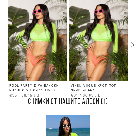
POOL PARTY DIVA БАНСКИ
VIXEN VOGUE КРОП-ТОП -
S
БИКИНИ С НИСКА ТАЛИЯ -
NEON GREEN
Б
NEON PINK
B
€35 / 68.45 ЛВ.
€31 / 60.63 ЛВ.
€
СНИМКИ ОТ НАШИТЕ АЛЕСИ (1)