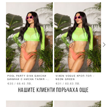
POOL PARTY DIVA БАНСКИ
VIXEN VOGUE КРОП-ТОП -
R
БИКИНИ С НИСКА ТАЛИЯ -
NEON GREEN
B
NEON PINK
€35 / 68.45 ЛВ.
€31 / 60.63 ЛВ.
€
НАШИТЕ КЛИЕНТИ ПОРЪЧАХА ОЩЕ