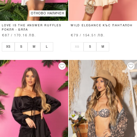
ОТНОВО НАЛИЧЕН
LOVE IS THE ANSWER RUFFLES
WILD ELEGANCE КЪС ПАНТАЛОН
РОКЛЯ - БЯЛА
€87 / 170.16 ЛВ.
€79 / 154.51 ЛВ.
XS
S
M
L
XS
S
M