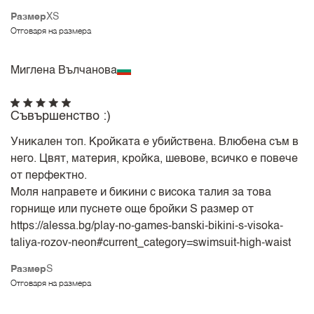
Размер
XS
Отговаря на размера
Миглена Вълчанова
Съвършенство :)
Уникален топ. Кройката е убийствена. Влюбена съм в
него. Цвят, материя, кройка, шевове, всичко е повече
от перфектно.
Моля направете и бикини с висока талия за това
горнище или пуснете още бройки S размер от
https://alessa.bg/play-no-games-banski-bikini-s-visoka-
taliya-rozov-neon#current_category=swimsuit-high-waist
Размер
S
Отговаря на размера