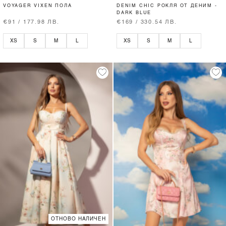
VOYAGER VIXEN ПОЛА
DENIM CHIC РОКЛЯ ОТ ДЕНИМ -
DARK BLUE
€91 / 177.98 ЛВ.
€169 / 330.54 ЛВ.
XS
S
M
L
XS
S
M
L
ОТНОВО НАЛИЧЕН