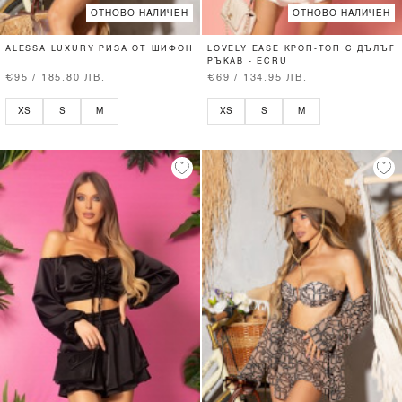
ОТНОВО НАЛИЧЕН
ОТНОВО НАЛИЧЕН
ALESSA LUXURY РИЗА ОТ ШИФОН
LOVELY EASE КРОП-ТОП С ДЪЛЪГ
РЪКАВ - ECRU
€95 / 185.80 ЛВ.
€69 / 134.95 ЛВ.
XS
S
M
XS
S
M