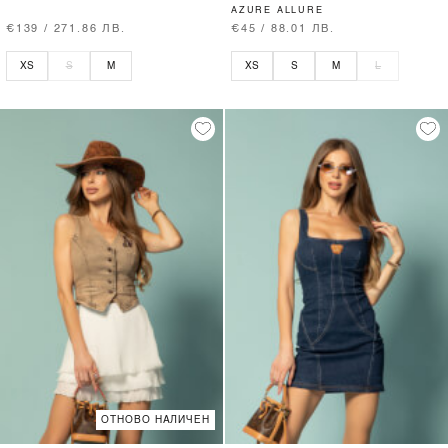
AZURE ALLURE
€139 / 271.86 ЛВ.
€45 / 88.01 ЛВ.
XS
S
M
XS
S
M
L
ОТНОВО НАЛИЧЕН