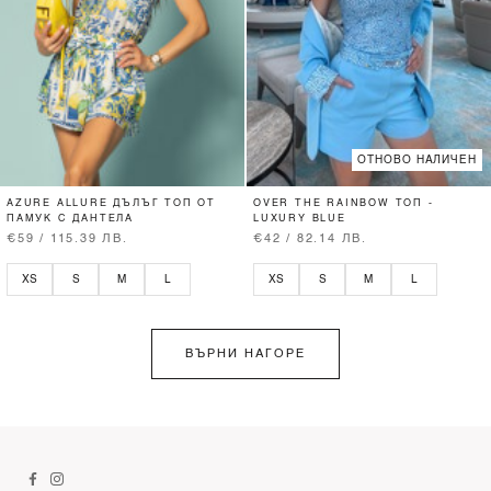
ОТНОВО НАЛИЧЕН
AZURE ALLURE ДЪЛЪГ ТОП ОТ
OVER THE RAINBOW ТОП -
ПАМУК С ДАНТЕЛА
LUXURY BLUE
€59 / 115.39 ЛВ.
€42 / 82.14 ЛВ.
XS
S
M
L
XS
S
M
L
ВЪРНИ НАГОРЕ