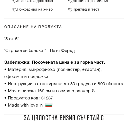
Безплатна доставка
До живот размисъл
По-красиви на живо
Преглед и тест
ОПИСАНИЕ НА ПРОДУКТА
"5 от 5"
"Страхотен бански!"
- Петя Ферад
Забележка: Посочената цена е за горна част.
• Материя: микрофибър (полиестер, еластан),
оформящи подложки
• Инструкции за третиране: до 30 градуса и 800 оборота
• Мая е висока 169 см и позира с размер S
• Продуктов код: 31287
• Made with love in
ЗА ЦЯЛОСТНА ВИЗИЯ СЪЧЕТАЙ С