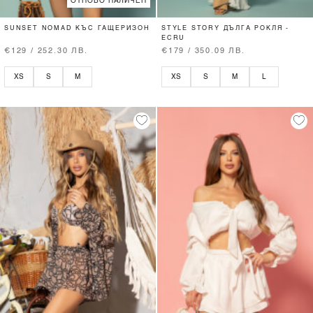
ОТНОВО НАЛИЧЕН
SUNSET NOMAD КЪС ГАЩЕРИЗОН
STYLE STORY ДЪЛГА РОКЛЯ -
ECRU
€129 / 252.30 ЛВ.
€179 / 350.09 ЛВ.
XS
S
M
XS
S
M
L