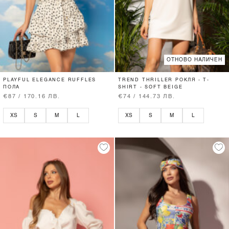
ОТНОВО НАЛИЧЕН
PLAYFUL ELEGANCE RUFFLES
TREND THRILLER РОКЛЯ - T-
ПОЛА
SHIRT - SOFT BEIGE
€87 / 170.16 ЛВ.
€74 / 144.73 ЛВ.
XS
S
M
L
XS
S
M
L