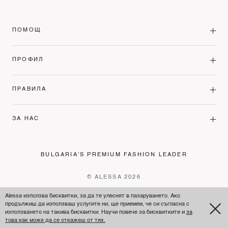
ПОМОЩ
ПРОФИЛ
ПРАВИЛА
ЗА НАС
BULGARIA'S PREMIUM FASHION LEADER
© ALESSA 2026
Alessa използва бисквитки, за да те улеснят в пазаруването. Ако
продължиш да използваш услугите ни, ще приемем, че си съгласна с
използването на такива бисквитки. Научи повече за бисквитките и
за
това как може да се откажеш от тях.