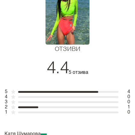
ОТЗИВИ
4.4
5 отзива
5
4
4
0
3
0
2
1
1
0
Катя Шумарова