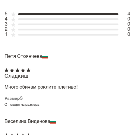
5
4
4
0
3
0
2
0
1
0
Петя Стоянчева
Сладкиш
Много обичам роклите плетиво!
Размер
S
Отговаря на размера
Веселина Виденова