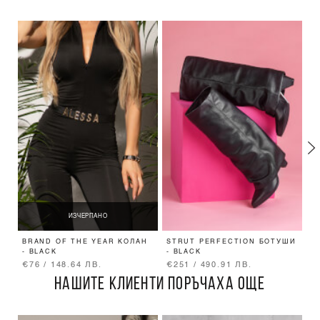
ИЗЧЕРПАНО
BRAND OF THE YEAR КОЛАН
STRUT PERFECTION БОТУШИ
A
- BLACK
- BLACK
З
€76 / 148.64 ЛВ.
€251 / 490.91 ЛВ.
€
НАШИТЕ КЛИЕНТИ ПОРЪЧАХА ОЩЕ