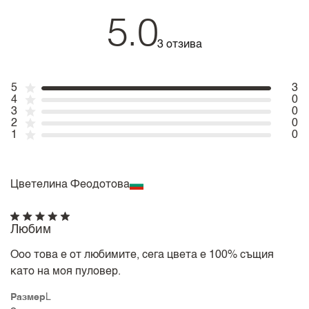
5.0
3 отзива
5
3
4
0
3
0
2
0
1
0
Цветелина Феодотова
Любим
Ооо това е от любимите, сега цвета е 100% същия
като на моя пуловер.
Размер
L