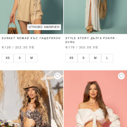
ОТНОВО НАЛИЧЕН
SUNSET NOMAD КЪС ГАЩЕРИЗОН
STYLE STORY ДЪЛГА РОКЛЯ -
ECRU
€129 / 252.30 ЛВ.
€179 / 350.09 ЛВ.
XS
S
M
XS
S
M
L