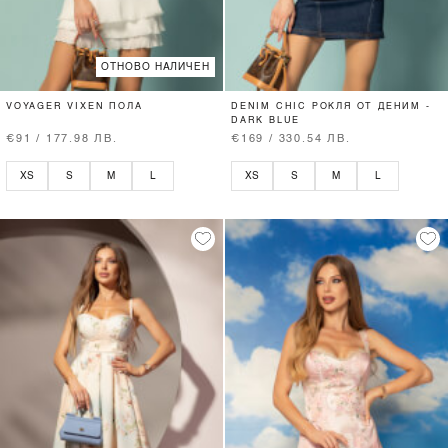
ОТНОВО НАЛИЧЕН
VOYAGER VIXEN ПОЛА
DENIM CHIC РОКЛЯ ОТ ДЕНИМ -
DARK BLUE
€91 / 177.98 ЛВ.
€169 / 330.54 ЛВ.
XS
S
M
L
XS
S
M
L