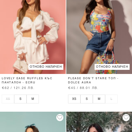
ОТНОВО НАЛИЧЕН
ОТНОВО НАЛИЧЕН
LOVELY EASE RUFFLES КЪС
PLEASE DON’T STARE ТОП -
ПАНТАЛОН - ECRU
DOLCE AURA
€62 / 121.26 ЛВ.
€45 / 88.01 ЛВ.
XS
S
M
XS
S
M
L