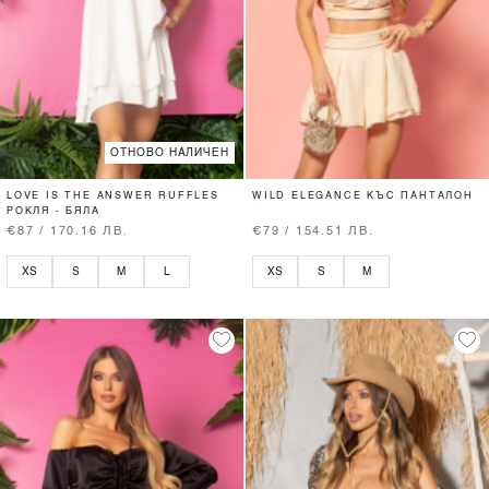
ОТНОВО НАЛИЧЕН
LOVE IS THE ANSWER RUFFLES
WILD ELEGANCE КЪС ПАНТАЛОН
РОКЛЯ - БЯЛА
€87 / 170.16 ЛВ.
€79 / 154.51 ЛВ.
XS
S
M
L
XS
S
M