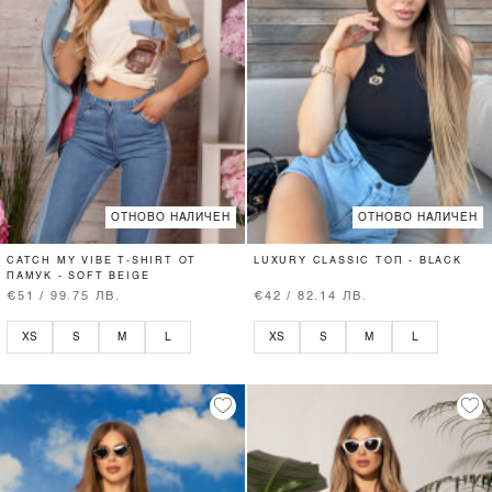
ОТНОВО НАЛИЧЕН
ОТНОВО НАЛИЧЕН
CATCH MY VIBE T-SHIRT ОТ
LUXURY CLASSIC ТОП - BLACK
ПАМУК - SOFT BEIGE
€51 / 99.75 ЛВ.
€42 / 82.14 ЛВ.
XS
S
M
L
XS
S
M
L