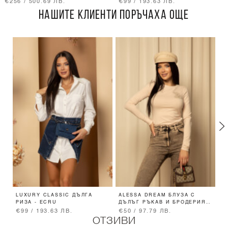
€256 / 500.69 ЛВ.
€99 / 193.63 ЛВ.
НАШИТЕ КЛИЕНТИ ПОРЪЧАХА ОЩЕ
LUXURY CLASSIC ДЪЛГА
ALESSA DREAM БЛУЗА С
S
РИЗА - ECRU
ДЪЛЪГ РЪКАВ И БРОДЕРИЯ -
О
SOFT BEIGE
€99 / 193.63 ЛВ.
€50 / 97.79 ЛВ.
€
ОТЗИВИ