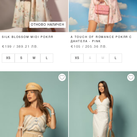
ОТНОВО НАЛИЧЕН
SILK BLOSSOM MIDI РОКЛЯ
A TOUCH OF ROMANCE РОКЛЯ С
ДАНТЕЛА - PINK
€199 / 389.21 ЛВ.
€105 / 205.36 ЛВ.
XS
S
M
L
XS
S
M
L