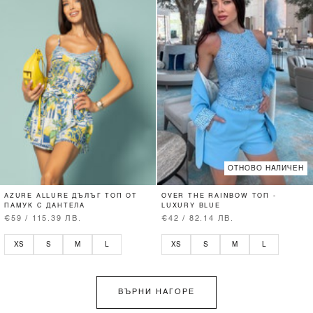
ОТНОВО НАЛИЧЕН
AZURE ALLURE ДЪЛЪГ ТОП ОТ
OVER THE RAINBOW ТОП -
ПАМУК С ДАНТЕЛА
LUXURY BLUE
€59 / 115.39 ЛВ.
€42 / 82.14 ЛВ.
XS
S
M
L
XS
S
M
L
ВЪРНИ НАГОРЕ