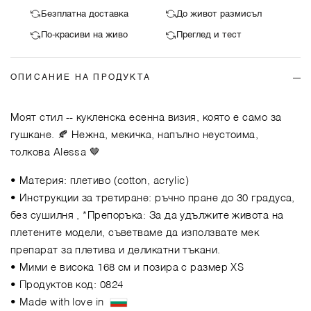
Безплатна доставка
До живот размисъл
По-красиви на живо
Преглед и тест
ОПИСАНИЕ НА ПРОДУКТА
Моят стил -- кукленска есенна визия, която е само за
гушкане. 🍂 Нежна, мекичка, напълно неустоима,
толкова Alessa 🤎
• Материя: плетиво (cotton, acrylic)
• Инструкции за третиране: ръчно пране до 30 градуса,
без сушилня , *Препоръка: За да удължите живота на
плетените модели, съветваме да използвате мек
препарат за плетива и деликатни тъкани.
• Мими е висока 168 см и позира с размер XS
• Продуктов код: 0824
• Made with love in