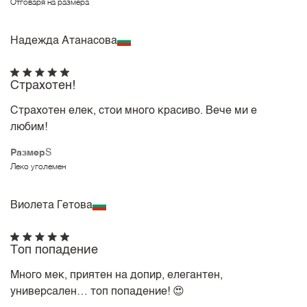
Отговаря на размера
Надежда Атанасова
Страхотен!
Страхотен елек, стои много красиво. Вече ми е
любим!
Размер
S
Леко уголемен
Виолета Гетова
Топ попадение
Много мек, приятен на допир, елегантен,
универсален… топ попадение! 😍