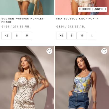
ОТНОВО НАЛИЧЕН
SUMMER WHISPER RUFFLES
SILK BLOSSOM КЪСА РОКЛЯ
РОКЛЯ
€139 / 271.86 ЛВ.
€124 / 242.52 ЛВ.
XS
S
M
XS
S
M
L