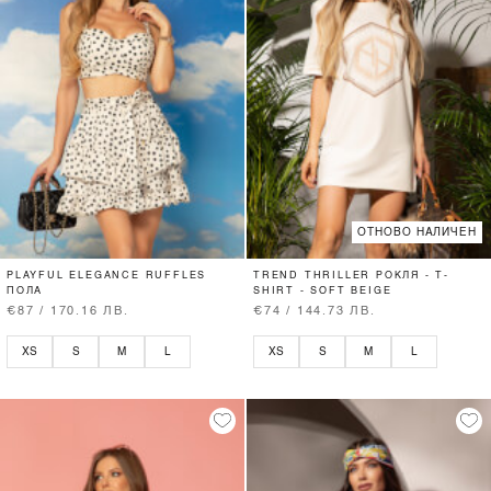
ОТНОВО НАЛИЧЕН
PLAYFUL ELEGANCE RUFFLES
TREND THRILLER РОКЛЯ - T-
ПОЛА
SHIRT - SOFT BEIGE
€87 / 170.16 ЛВ.
€74 / 144.73 ЛВ.
XS
S
M
L
XS
S
M
L