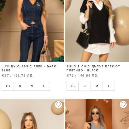
LUXURY CLASSIC ЕЛЕК - DARK
SNUG & CHIC ДЪЛЪГ ЕЛЕК ОТ
BLUE
ПЛЕТИВО - BLACK
€97 / 189.72 ЛВ.
€75 / 146.69 ЛВ.
XS
S
M
L
XS
S
M
L