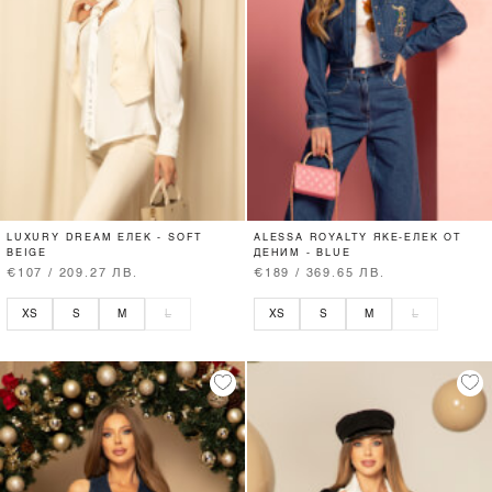
LUXURY DREAM ЕЛЕК - SOFT
ALESSA ROYALTY ЯКЕ-ЕЛЕК ОТ
BEIGE
ДЕНИМ - BLUE
€107 / 209.27 ЛВ.
€189 / 369.65 ЛВ.
XS
S
M
L
XS
S
M
L