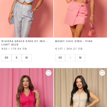
RIVIERA GRACE ЕЛЕК ОТ ЛЕН -
MESSY CHIC ЕЛЕК - PINK
LIGHT BLUE
€92 / 179.94 ЛВ.
€107 / 209.27 ЛВ.
XS
S
M
XS
S
M