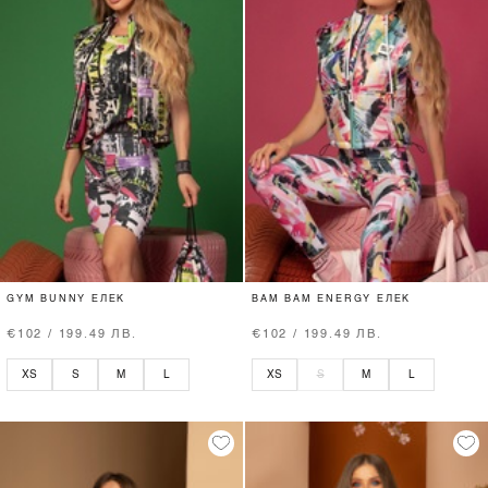
GYM BUNNY ЕЛЕК
BAM BAM ENERGY ЕЛЕК
€102 / 199.49 ЛВ.
€102 / 199.49 ЛВ.
XS
S
M
L
XS
S
M
L