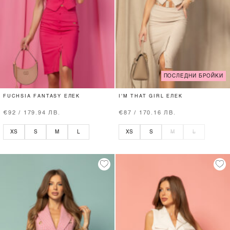
ПОСЛЕДНИ БРОЙКИ
FUCHSIA FANTASY ЕЛЕК
I'M THAT GIRL ЕЛЕК
€92 / 179.94 ЛВ.
€87 / 170.16 ЛВ.
XS
S
M
L
XS
S
M
L