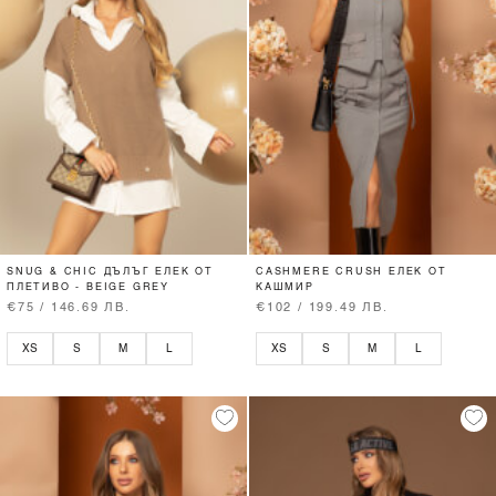
SNUG & CHIC ДЪЛЪГ ЕЛЕК ОТ
CASHMERE CRUSH ЕЛЕК ОТ
ПЛЕТИВО - BEIGE GREY
КАШМИР
€75 / 146.69 ЛВ.
€102 / 199.49 ЛВ.
XS
S
M
L
XS
S
M
L