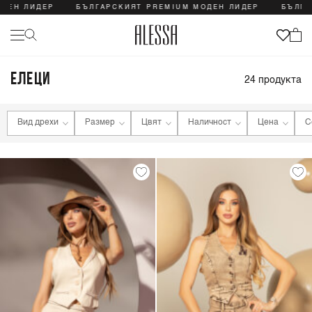
ЕН ЛИДЕР
БЪЛГАРСКИЯТ PREMIUM МОДЕН ЛИДЕР
БЪЛГАРС
ЕЛЕЦИ
24
продукта
Вид дрехи
Размер
Цвят
Наличност
Цена
С