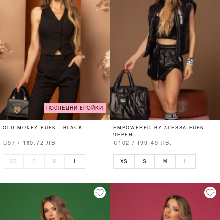
ПОСЛЕДНИ БРОЙКИ
OLD MONEY ЕЛЕК - BLACK
EMPOWERED BY ALESSA ЕЛЕК -
ЧЕРЕН
€97 / 189.72 ЛВ.
€102 / 199.49 ЛВ.
XS
S
M
L
XS
S
M
L