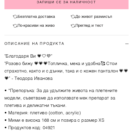
ЗАПИШИ СЕ ЗА НАЛИЧНОСТ
Безплатна доставка
До живот размисъл
По-красиви на живо
Преглед и тест
ОПИСАНИЕ НА ПРОДУКТА
"Благодаря Ви 💗🤍💜"
"Розово бижу 💗💗💗Топличка, мека и удобна🥰 Стои
страхотно, както и с дънки, така и с кожен панталон 💗💗
💗"
- Теодора Иванова
• *Препоръка: За да удължите живота на плетените
модели, съветваме да използвате мек препарат за
плетива и деликатни тъкани.
• Материя: плетиво (cotton, acrylic)
• Мими е висока 168 см и позира с размер XS
• Продуктов код: 04921