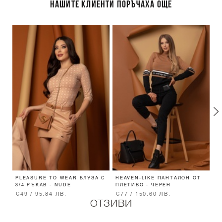
НАШИТЕ КЛИЕНТИ ПОРЪЧАХА ОЩЕ
PLEASURE TO WEAR БЛУЗА С
HEAVEN-LIKE ПАНТАЛОН ОТ
A
3/4 РЪКАВ - NUDE
ПЛЕТИВО - ЧЕРЕН
-
Т
€49 / 95.84 ЛВ.
€77 / 150.60 ЛВ.
€
ОТЗИВИ