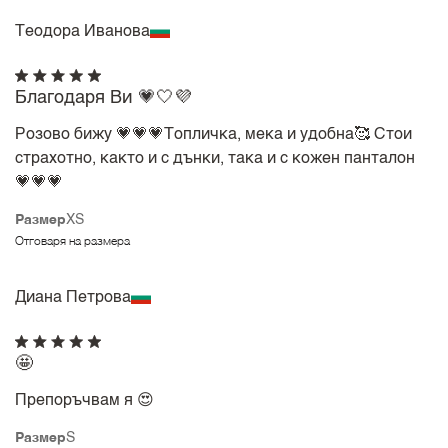
Теодора Иванова
Благодаря Ви 💗🤍💜
Розово бижу 💗💗💗Топличка, мека и удобна🥰 Стои
страхотно, както и с дънки, така и с кожен панталон
💗💗💗
Размер
XS
Отговаря на размера
Диана Петрова
🤩
Препоръчвам я 😍
Размер
S