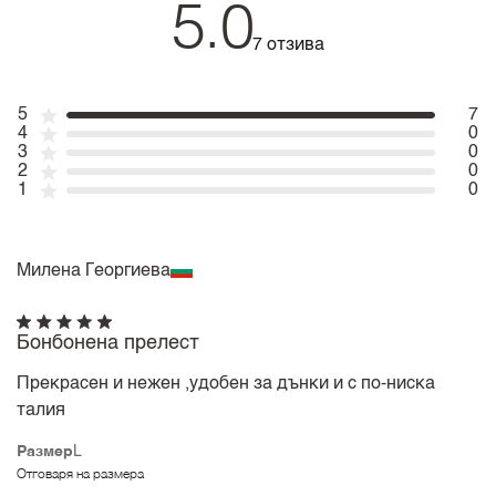
5.0
7 отзива
5
7
4
0
3
0
2
0
1
0
Милена Георгиева
Бонбонена прелест
Прекрасен и нежен ,удобен за дънки и с по-ниска
талия
Размер
L
Отговаря на размера