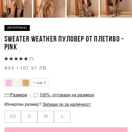
ИЗЧЕРПАНО
SWEATER WEATHER ПУЛОВЕР ОТ ПЛЕТИВО -
PINK
(7)
€55 / 107.57 ЛВ.
+ още 3
Размери
100%
отговаря на размера
Изчерпан размер?
Запиши се за наличност
XS
S
M
L