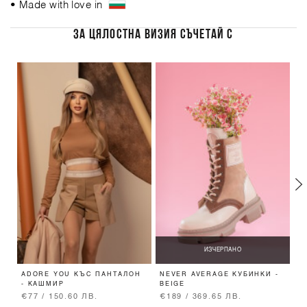
• Made with love in
ЗА ЦЯЛОСТНА ВИЗИЯ СЪЧЕТАЙ С
ИЗЧЕРПАНО
ADORE YOU КЪС ПАНТАЛОН
NEVER AVERAGE КУБИНКИ -
D
- КАШМИР
BEIGE
Ч
N
€77 / 150.60 ЛВ.
€189 / 369.65 ЛВ.
€