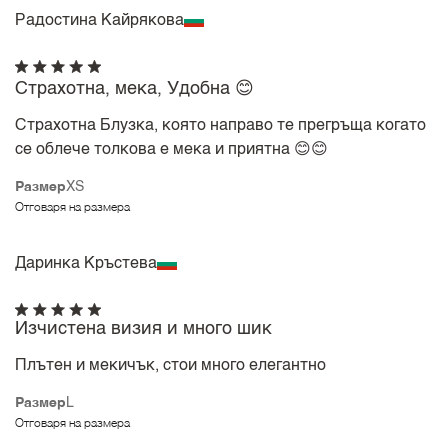
Радостина Кайрякова
Страхотна, мека, Удобна 😊
Страхотна Блузка, която направо те прегръща когато
се облече толкова е мека и приятна 😊😊
Размер
XS
Отговаря на размера
Даринка Кръстева
Изчистена визия и много шик
Плътен и мекичък, стои много елегантно
Размер
L
Отговаря на размера