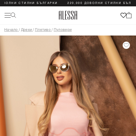
ОВОЛНИ СТИЛНИ БЪЛГАРКИ
220,000 ДОВОЛНИ СТИЛНИ БЪЛГАР
Начало
/
Дрехи
/
Плетиво
/
Пуловери