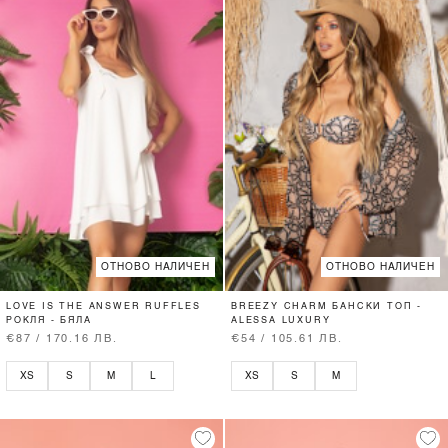
ОТНОВО НАЛИЧЕН
ОТНОВО НАЛИЧЕН
LOVE IS THE ANSWER RUFFLES
BREEZY CHARM БАНСКИ ТОП -
РОКЛЯ - БЯЛА
ALESSA LUXURY
€87 / 170.16 ЛВ.
€54 / 105.61 ЛВ.
XS
S
M
L
XS
S
M