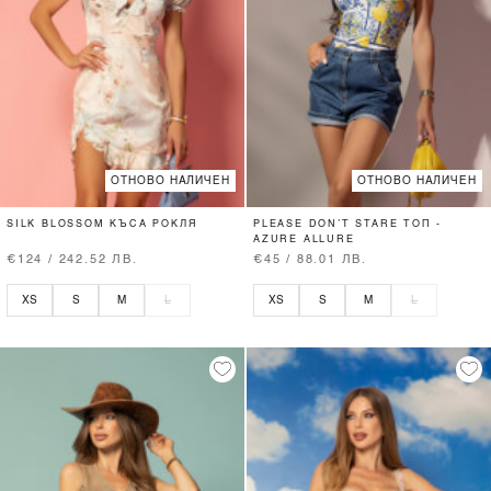
ОТНОВО НАЛИЧЕН
ОТНОВО НАЛИЧЕН
SILK BLOSSOM КЪСА РОКЛЯ
PLEASE DON’T STARE ТОП -
AZURE ALLURE
€124 / 242.52 ЛВ.
€45 / 88.01 ЛВ.
XS
S
M
L
XS
S
M
L