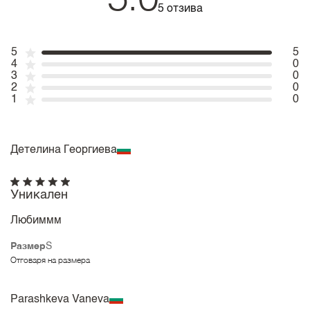
5 отзива
5
5
4
0
3
0
2
0
1
0
Детелина Георгиева
Уникален
Любиммм
Размер
S
Отговаря на размера
Parashkeva Vaneva