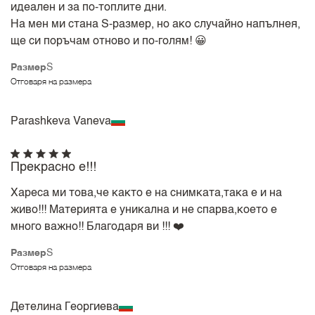
идеален и за по-топлите дни.
На мен ми стана S-размер, но ако случайно напълнея,
ще си поръчам отново и по-голям! 😀
Размер
S
Отговаря на размера
Parashkeva Vaneva
Прекрасно е!!!
Хареса ми това,че както е на снимката,така е и на
живо!!! Материята е уникална и не спарва,което е
много важно!! Благодаря ви !!! ❤️
Размер
S
Отговаря на размера
Детелина Георгиева