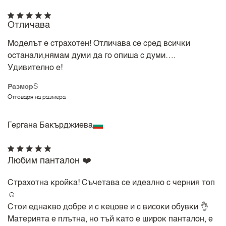
Отличава
Моделът е страхотен! Отличава се сред всички
останали,нямам думи да го опиша с думи….
Удивително е!
Размер
S
Отговаря на размера
Гергана Бакърджиева
Любим панталон ❤️
Страхотна кройка! Съчетава се идеално с черния топ
☺️
Стои еднакво добре и с кецове и с високи обувки 👌
Материята е плътна, но тъй като е широк панталон, е