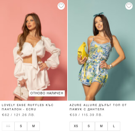
ОТНОВО НАЛИЧЕН
LOVELY EASE RUFFLES КЪС
AZURE ALLURE ДЪЛЪГ ТОП ОТ
ПАНТАЛОН - ECRU
ПАМУК С ДАНТЕЛА
€62 / 121.26 ЛВ.
€59 / 115.39 ЛВ.
XS
S
M
XS
S
M
L