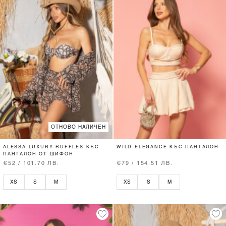
ОТНОВО НАЛИЧЕН
ALESSA LUXURY RUFFLES КЪС
WILD ELEGANCE КЪС ПАНТАЛОН
ПАНТАЛОН ОТ ШИФОН
€52 / 101.70 ЛВ.
€79 / 154.51 ЛВ.
XS
S
M
XS
S
M