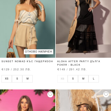
ОТНОВО НАЛИЧЕН
SUNSET NOMAD КЪС ГАЩЕРИЗОН
ALOHA AFTER PARTY ДЪЛГА
РОКЛЯ - BLACK
€129 / 252.30 ЛВ.
€149 / 291.42 ЛВ.
XS
S
M
XS
S
M
L