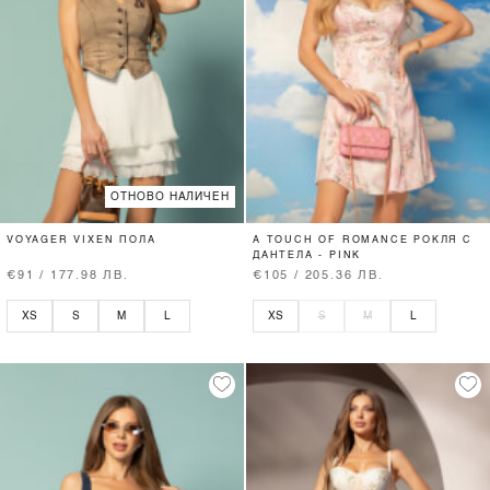
ОТНОВО НАЛИЧЕН
VOYAGER VIXEN ПОЛА
A TOUCH OF ROMANCE РОКЛЯ С
ДАНТЕЛА - PINK
€91 / 177.98 ЛВ.
€105 / 205.36 ЛВ.
XS
S
M
L
XS
S
M
L