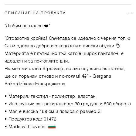
ОПИСАНИЕ НА ПРОДУКТА
"Любим панталон ❤️"
"Страхотна кройка! Съчетава се идеално с черния топ ☺️
Стои еднакво добре и с кецове и с високи обувки 👌
Материята е плътна, но тъй като е широк панталон, е
идеален и за по-топлите дни.
На мен ми стана S-размер, но ако случайно напълнея,
ще си поръчам отново и по-голям! 😀"
- Gergana
Bakardzhieva Бакърджиева
• Материя: текстил - полиестер, еластан
• Инструкции за третиране: до 30 градуса и 800 оборота
• Мая е висока 169 см и позира с размер S
• Продуктов код: 01472
• Made with love in