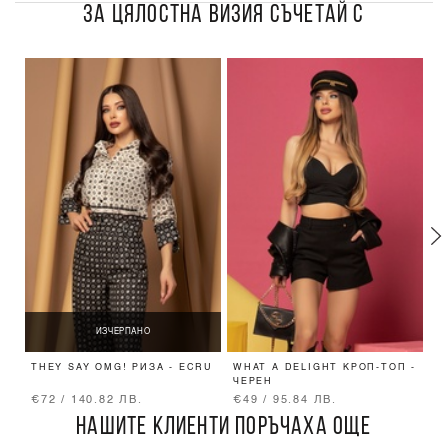
ЗА ЦЯЛОСТНА ВИЗИЯ СЪЧЕТАЙ С
ИЗЧЕРПАНО
THEY SAY OMG! РИЗА - ECRU
WHAT A DELIGHT КРОП-ТОП -
O
ЧЕРЕН
B
€72 / 140.82 ЛВ.
€49 / 95.84 ЛВ.
€
НАШИТЕ КЛИЕНТИ ПОРЪЧАХА ОЩЕ