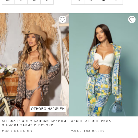
XS
S
M
L
XS
S
M
L
ОТНОВО НАЛИЧЕН
ALESSA LUXURY БАНСКИ БИКИНИ
AZURE ALLURE РИЗА
С НИСКА ТАЛИЯ И ВРЪЗКИ
€33 / 64.54 ЛВ.
€94 / 183.85 ЛВ.