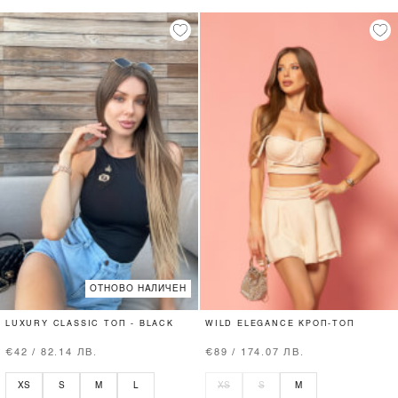
ОТНОВО НАЛИЧЕН
LUXURY CLASSIC ТОП - BLACK
WILD ELEGANCE КРОП-ТОП
€42 / 82.14 ЛВ.
€89 / 174.07 ЛВ.
XS
S
M
L
XS
S
M