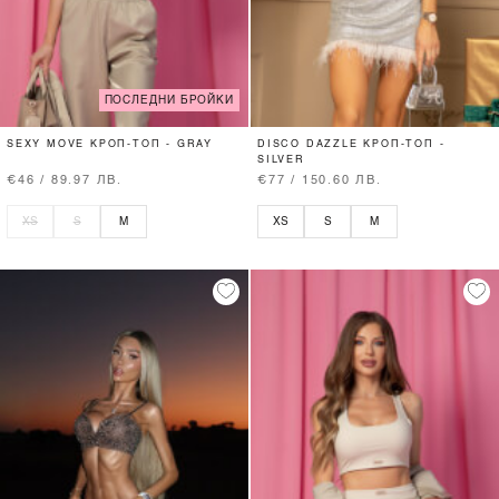
ПОСЛЕДНИ БРОЙКИ
SEXY MOVE КРОП-ТОП - GRAY
DISCO DAZZLE КРОП-ТОП -
SILVER
€46 / 89.97 ЛВ.
€77 / 150.60 ЛВ.
XS
S
M
XS
S
M