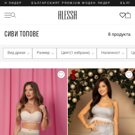
ЕН ЛИДЕР
БЪЛГАРСКИЯТ PREMIUM МОДЕН ЛИДЕР
БЪЛГАР
СИВИ ТОПОВЕ
8
продукта
Вид дрехи
Размер
Цвят
(1 избрани)
Наличност
Ц