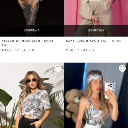
ИЗЧЕРПАНО
ИЗЧЕРПАНО
KISSED BY MOONLIGHT КРОП-
SEXY TOUCH КРОП-ТОП - GRAY
ТОП
€148 / 289.46 ЛВ.
€36 / 70.41 ЛВ.