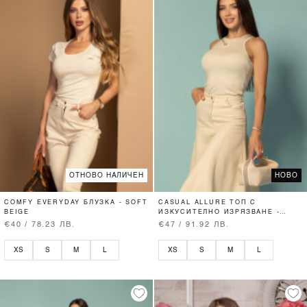
ОТНОВО НАЛИЧЕН
НОВО
COMFY EVERYDAY БЛУЗКА - SOFT
CASUAL ALLURE ТОП С
BEIGE
ИЗКУСИТЕЛНО ИЗРЯЗВАНЕ -
SOFT BEIGE
€40 / 78.23 ЛВ.
€47 / 91.92 ЛВ.
XS
S
M
L
XS
S
M
L