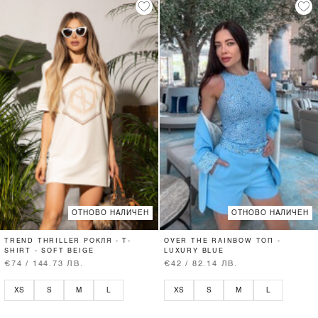
ОТНОВО НАЛИЧЕН
ОТНОВО НАЛИЧЕН
TREND THRILLER РОКЛЯ - T-
OVER THE RAINBOW ТОП -
SHIRT - SOFT BEIGE
LUXURY BLUE
€74 / 144.73 ЛВ.
€42 / 82.14 ЛВ.
XS
S
M
L
XS
S
M
L