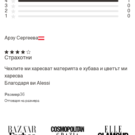
4
1
3
0
2
0
1
0
Арзу Сергеева
Страхотни
Чехлите ми харесват материята е хубава и цветът ми
харесва
Благодаря ви Alessi
Размер
36
Отговаря на размера