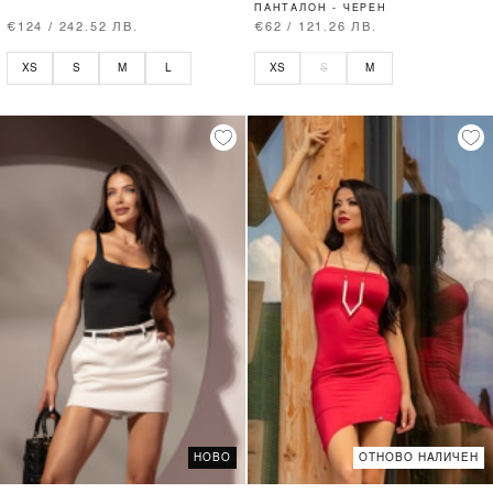
ПАНТАЛОН - ЧЕРЕН
€124 / 242.52 ЛВ.
€62 / 121.26 ЛВ.
XS
S
M
L
XS
S
M
НОВО
ОТНОВО НАЛИЧЕН