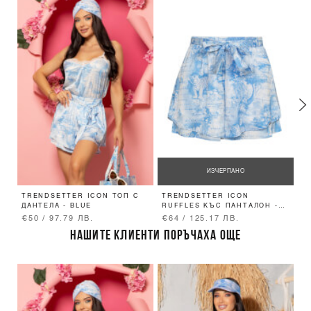
ИЗЧЕРПАНО
TRENDSETTER ICON ТОП С
TRENDSETTER ICON
T
ДАНТЕЛА - BLUE
RUFFLES КЪС ПАНТАЛОН -
B
BLUE
€50 / 97.79 ЛВ.
€64 / 125.17 ЛВ.
€
НАШИТЕ КЛИЕНТИ ПОРЪЧАХА ОЩЕ