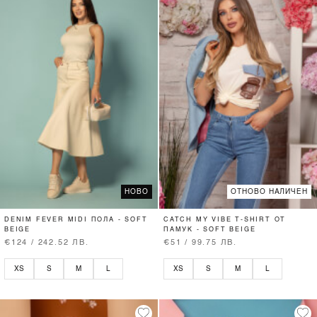
НОВО
ОТНОВО НАЛИЧЕН
DENIM FEVER MIDI ПОЛА - SOFT
CATCH MY VIBE T-SHIRT ОТ
BEIGE
ПАМУК - SOFT BEIGE
€124 / 242.52 ЛВ.
€51 / 99.75 ЛВ.
XS
S
M
L
XS
S
M
L