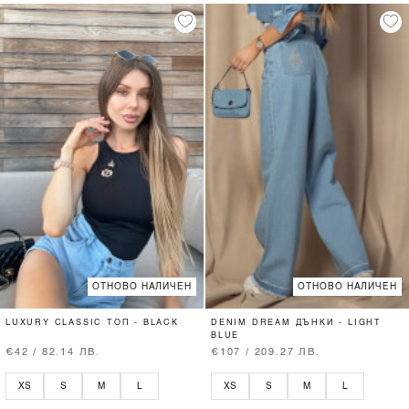
ОТНОВО НАЛИЧЕН
ОТНОВО НАЛИЧЕН
LUXURY CLASSIC ТОП - BLACK
DENIM DREAM ДЪНКИ - LIGHT
BLUE
€42 / 82.14 ЛВ.
€107 / 209.27 ЛВ.
XS
S
M
L
XS
S
M
L