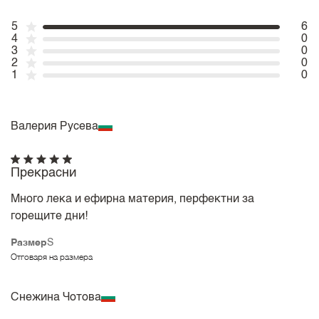
5
6
4
0
3
0
2
0
1
0
Валерия Русева
Прекрасни
Много лека и ефирна материя, перфектни за
горещите дни!
Размер
S
Отговаря на размера
Снежина Чотова