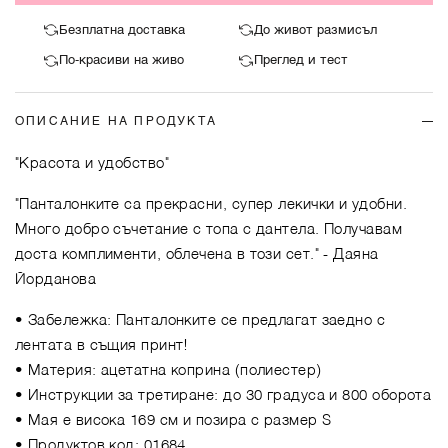
Безплатна доставка
До живот размисъл
По-красиви на живо
Преглед и тест
ОПИСАНИЕ НА ПРОДУКТА
"Красота и удобство"
"Панталонките са прекрасни, супер лекички и удобни.
Много добро съчетание с топа с дантела. Получавам
доста комплименти, облечена в този сет."
- Даяна
Йорданова
• Забележка: Панталонките се предлагат заедно с
лентата в същия принт!
• Материя: ацетатна коприна (полиестер)
• Инструкции за третиране: до 30 градуса и 800 оборота
• Мая е висока 169 см и позира с размер S
• Продуктов код: 01684