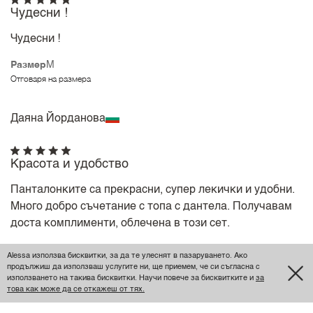
Чудесни !
Чудесни !
Размер
M
Отговаря на размера
Даяна Йорданова
Красота и удобство
Панталонките са прекрасни, супер лекички и удобни.
Много добро съчетание с топа с дантела. Получавам
доста комплименти, облечена в този сет.
Размер
S
Alessa използва бисквитки, за да те улеснят в пазаруването. Ако
Отговаря на размера
продължиш да използваш услугите ни, ще приемем, че си съгласна с
използването на такива бисквитки. Научи повече за бисквитките и
за
това как може да се откажеш от тях.
Мария Георгиева