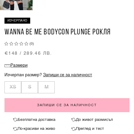
ИЗЧЕРПАНО
WANNA BE ME BODYCON PLUNGE РОКЛЯ
(0)
€148 / 289.46 ЛВ.
Размери
Изчерпан размер?
Запиши се за наличност
XS
S
M
ЗАПИШИ СЕ ЗА НАЛИЧНОСТ
Безплатна доставка
До живот размисъл
По-красиви на живо
Преглед и тест