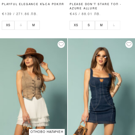
PLAYFUL ELEGANCE КЪСА РОКЛЯ
PLEASE DON’T STARE ТОП -
AZURE ALLURE
€139 / 271.86 ЛВ.
€45 / 88.01 ЛВ.
XS
S
M
XS
S
M
L
ОТНОВО НАЛИЧЕН