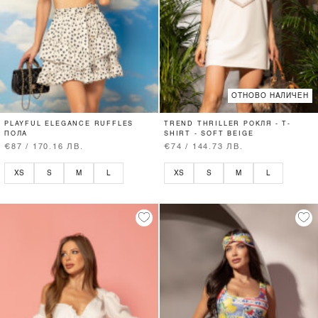
ОТНОВО НАЛИЧЕН
PLAYFUL ELEGANCE RUFFLES
TREND THRILLER РОКЛЯ - T-
ПОЛА
SHIRT - SOFT BEIGE
€87 / 170.16 ЛВ.
€74 / 144.73 ЛВ.
XS
S
M
L
XS
S
M
L