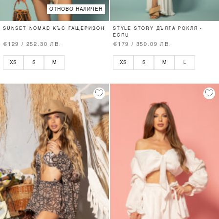
ОТНОВО НАЛИЧЕН
SUNSET NOMAD КЪС ГАЩЕРИЗОН
STYLE STORY ДЪЛГА РОКЛЯ -
ECRU
€129 / 252.30 ЛВ.
€179 / 350.09 ЛВ.
XS
S
M
XS
S
M
L