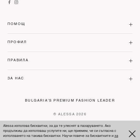
ПОМОЩ
ПРОФИЛ
ПРАВИЛА
ЗА НАС
BULGARIA'S PREMIUM FASHION LEADER
© ALESSA 2026
Alessa използва бисквитки, за да те улеснят в пазаруването. Ако
продължиш да използваш услугите ни, ще приемем, че си съгласна с
използването на такива бисквитки. Научи повече за бисквитките и
за