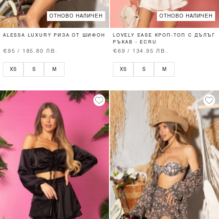
ОТНОВО НАЛИЧЕН
ОТНОВО НАЛИЧЕН
ALESSA LUXURY РИЗА ОТ ШИФОН
LOVELY EASE КРОП-ТОП С ДЪЛЪГ
РЪКАВ - ECRU
€95 / 185.80 ЛВ.
€69 / 134.95 ЛВ.
XS
S
M
XS
S
M