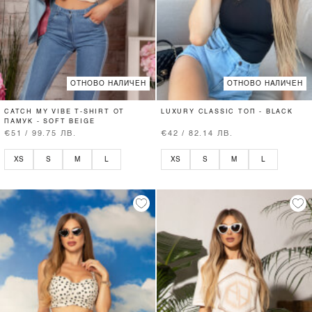
ОТНОВО НАЛИЧЕН
ОТНОВО НАЛИЧЕН
CATCH MY VIBE T-SHIRT ОТ
LUXURY CLASSIC ТОП - BLACK
ПАМУК - SOFT BEIGE
€51 / 99.75 ЛВ.
€42 / 82.14 ЛВ.
XS
S
M
L
XS
S
M
L