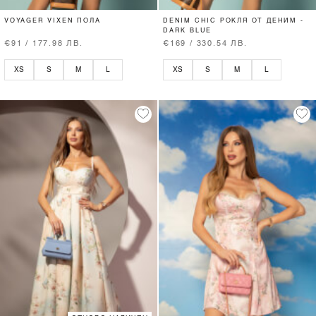
VOYAGER VIXEN ПОЛА
DENIM CHIC РОКЛЯ ОТ ДЕНИМ -
DARK BLUE
€91 / 177.98 ЛВ.
€169 / 330.54 ЛВ.
XS
S
M
L
XS
S
M
L