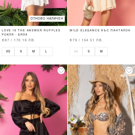
ОТНОВО НАЛИЧЕН
LOVE IS THE ANSWER RUFFLES
WILD ELEGANCE КЪС ПАНТАЛОН
РОКЛЯ - БЯЛА
€87 / 170.16 ЛВ.
€79 / 154.51 ЛВ.
XS
S
M
L
XS
S
M