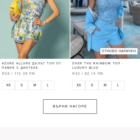
ОТНОВО НАЛИЧЕН
AZURE ALLURE ДЪЛЪГ ТОП ОТ
OVER THE RAINBOW ТОП -
ПАМУК С ДАНТЕЛА
LUXURY BLUE
€59 / 115.39 ЛВ.
€42 / 82.14 ЛВ.
XS
S
M
L
XS
S
M
L
ВЪРНИ НАГОРЕ