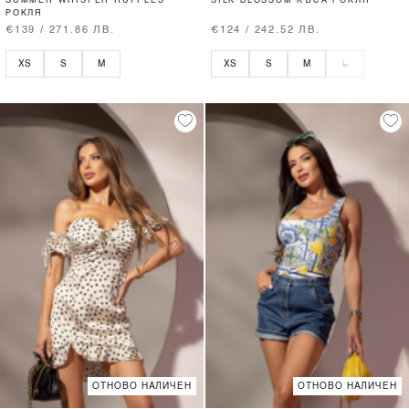
SUMMER WHISPER RUFFLES
SILK BLOSSOM КЪСА РОКЛЯ
РОКЛЯ
€139 / 271.86 ЛВ.
€124 / 242.52 ЛВ.
XS
S
M
XS
S
M
L
ОТНОВО НАЛИЧЕН
ОТНОВО НАЛИЧЕН