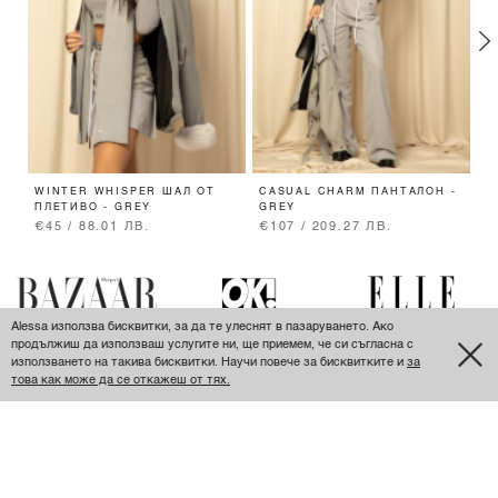
WINTER WHISPER ШАЛ ОТ
CASUAL CHARM ПАНТАЛОН -
F
ПЛЕТИВО - GREY
GREY
G
€45 / 88.01 ЛВ.
€107 / 209.27 ЛВ.
€
Alessa използва бисквитки, за да те улеснят в пазаруването. Ако
продължиш да използваш услугите ни, ще приемем, че си съгласна с
използването на такива бисквитки. Научи повече за бисквитките и
за
това как може да се откажеш от тях.