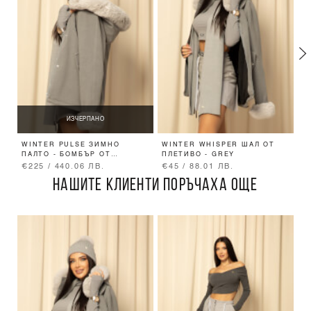
ИЗЧЕРПАНО
WINTER PULSE ЗИМНО
WINTER WHISPER ШАЛ ОТ
CA
ПАЛТО - БОМБЪР ОТ
ПЛЕТИВО - GREY
G
КАШМИР - GREY
€225 / 440.06 ЛВ.
€45 / 88.01 ЛВ.
€
НАШИТЕ КЛИЕНТИ ПОРЪЧАХА ОЩЕ