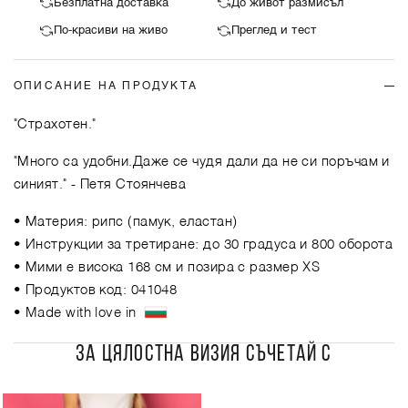
Безплатна доставка
До живот размисъл
По-красиви на живо
Преглед и тест
ОПИСАНИЕ НА ПРОДУКТА
"Страхотен."
"Много са удобни.Даже се чудя дали да не си поръчам и
синият."
- Петя Стоянчева
• Материя: рипс (памук, еластан)
• Инструкции за третиране: до 30 градуса и 800 оборота
• Мими е висока 168 см и позира с размер XS
• Продуктов код: 041048
• Made with love in
ЗА ЦЯЛОСТНА ВИЗИЯ СЪЧЕТАЙ С