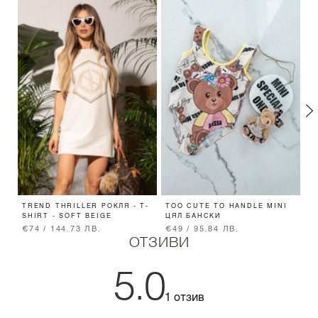
TREND THRILLER РОКЛЯ - T-
TOO CUTE TO HANDLE MINI
S
SHIRT - SOFT BEIGE
ЦЯЛ БАНСКИ
E
€74 / 144.73 ЛВ.
€49 / 95.84 ЛВ.
€
ОТЗИВИ
5.0
1 отзив