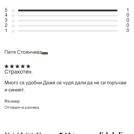
5
1
4
0
3
0
2
0
1
0
Петя Стоянчева
Страхотен.
Много са удобни.Даже се чудя дали да не си поръчам
и синият.
Размер
Отговаря на размера