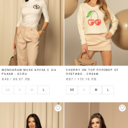
MONOGRAM MUSE БЛУЗА С 3/4
CHERRY ON TOP ПУЛОВЕР ОТ
РЪКАВ - ECRU
ПЛЕТИВО - CREAM
€46 / 89.97 ЛВ.
€87 / 170.16 ЛВ.
XS
S
M
L
XS
S
M
L