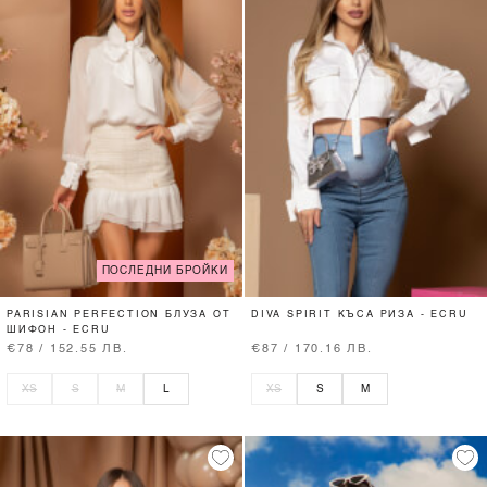
ПОСЛЕДНИ БРОЙКИ
PARISIAN PERFECTION БЛУЗА ОТ
DIVA SPIRIT КЪСА РИЗА - ECRU
ШИФОН - ECRU
€78 / 152.55 ЛВ.
€87 / 170.16 ЛВ.
XS
S
M
L
XS
S
M