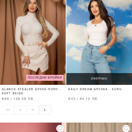
ПОСЛЕДНИ БРОЙКИ
ИЗЧЕРПАНО
GLANCE STEALER БЛУЗА-ПОЛО -
DAILY DREAM БЛУЗКА - ECRU
SOFT BEIGE
€66 / 129.08 ЛВ.
€43 / 84.10 ЛВ.
XS
S
M
L