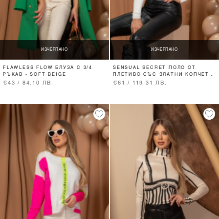
ИЗЧЕРПАНО
ИЗЧЕРПАНО
FLAWLESS FLOW БЛУЗА С 3/4
SENSUAL SECRET ПОЛО ОТ
РЪКАВ - SOFT BEIGE
ПЛЕТИВО СЪС ЗЛАТНИ КОПЧЕТА
- ECRU
€43 / 84.10 ЛВ.
€61 / 119.31 ЛВ.