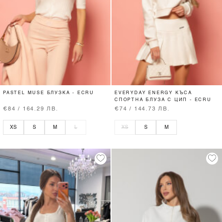
PASTEL MUSE БЛУЗКА - ECRU
EVERYDAY ENERGY КЪСА
СПОРТНА БЛУЗА С ЦИП - ECRU
€84 / 164.29 ЛВ.
€74 / 144.73 ЛВ.
XS
S
M
L
XS
S
M