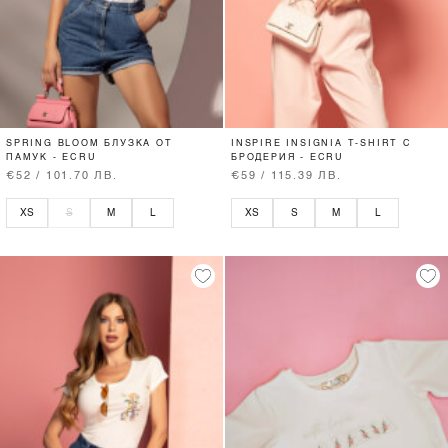
SPRING BLOOM БЛУЗКА ОТ
INSPIRE INSIGNIA T-SHIRT С
ПАМУК - ECRU
БРОДЕРИЯ - ECRU
€52 / 101.70 ЛВ.
€59 / 115.39 ЛВ.
XS
S
M
L
XS
S
M
L