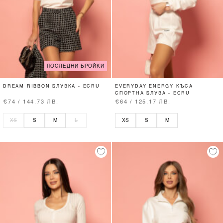
ПОСЛЕДНИ БРОЙКИ
DREAM RIBBON БЛУЗКА - ECRU
EVERYDAY ENERGY КЪСА
СПОРТНА БЛУЗА - ECRU
€74 / 144.73 ЛВ.
€64 / 125.17 ЛВ.
XS
S
M
L
XS
S
M