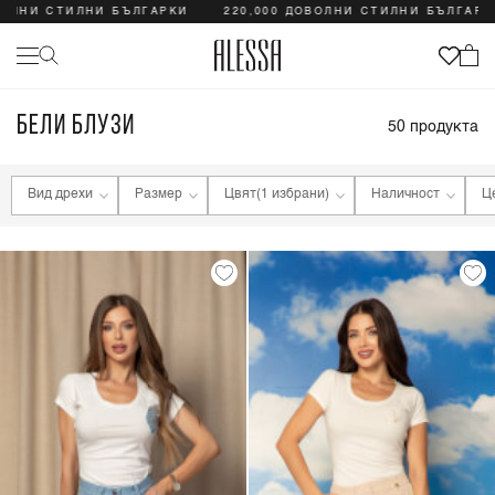
И СТИЛНИ БЪЛГАРКИ
220,000 ДОВОЛНИ СТИЛНИ БЪЛГАРКИ
БЕЛИ БЛУЗИ
50
продукта
Вид дрехи
Размер
Цвят
(1 избрани)
Наличност
Ц