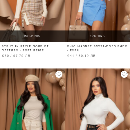
ИЗЧЕРПАНО
ИЗЧЕРПАНО
STRUT IN STYLE ПОЛО ОТ
CHIC MAGNET БЛУЗА-ПОЛО РИПС
ПЛЕТИВО - SOFT BEIGE
- ECRU
€50 / 97.79 ЛВ.
€41 / 80.19 ЛВ.