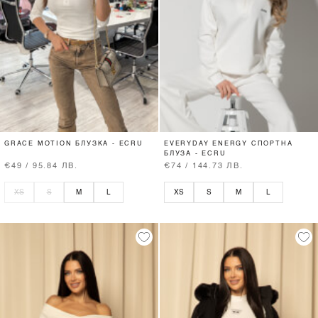
GRACE MOTION БЛУЗКА - ECRU
EVERYDAY ENERGY СПОРТНА
БЛУЗА - ECRU
€49 / 95.84 ЛВ.
€74 / 144.73 ЛВ.
XS
S
M
L
XS
S
M
L