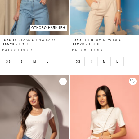
ОТНОВО НАЛИЧЕН
LUXURY CLASSIC БЛУЗКА ОТ
LUXURY DREAM БЛУЗКА ОТ
ПАМУК - ECRU
ПАМУК - ECRU
€41 / 80.19 ЛВ.
€41 / 80.19 ЛВ.
XS
S
M
L
XS
S
M
L