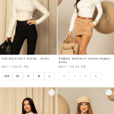
THE BOLD EDIT БЛУЗА - ECRU
RIBBED SERENITY БЛУЗА-ЛОДКА -
ECRU
€61 / 119.31 ЛВ.
€61 / 119.31 ЛВ.
2XS
XS
S
M
L
XS
S
M
L