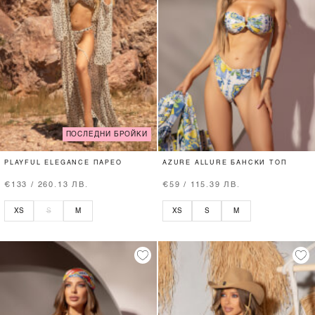
ПОСЛЕДНИ БРОЙКИ
PLAYFUL ELEGANCE ПАРЕО
AZURE ALLURE БАНСКИ ТОП
€133 / 260.13 ЛВ.
€59 / 115.39 ЛВ.
XS
S
M
XS
S
M