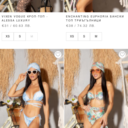
VIXEN VOGUE КРОП-ТОП -
ENCHANTING EUPHORIA БАНСКИ
ALESSA LUXURY
ТОП ТРИЪГЪЛНИЦИ
€31 / 60.63 ЛВ.
€38 / 74.32 ЛВ.
XS
S
M
XS
S
M