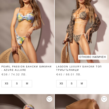
ОТНОВО НАЛИЧЕН
PEARL PASSION БАНСКИ БИКИНИ
LAGOON LUXURY БАНСКИ ТОП
- AZURE ALLURE
ТРИЪГЪЛНИЦИ
€38 / 74.32 ЛВ.
€45 / 88.01 ЛВ.
XS
S
M
XS
S
M