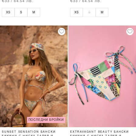
€33 / 64.54 ЛВ.
€33 / 64.54 ЛВ.
XS
S
M
XS
S
M
ПОСЛЕДНИ БРОЙКИ
SUNSET SENSATION БАНСКИ
EXTRAVAGANT BEAUTY БАНСКИ