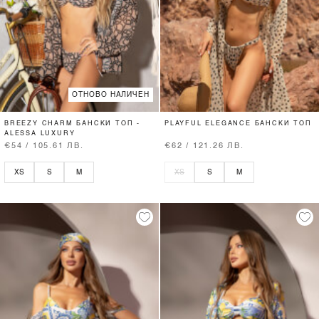
ОТНОВО НАЛИЧЕН
BREEZY CHARM БАНСКИ ТОП -
PLAYFUL ELEGANCE БАНСКИ ТОП
ALESSA LUXURY
€54 / 105.61 ЛВ.
€62 / 121.26 ЛВ.
XS
S
M
XS
S
M