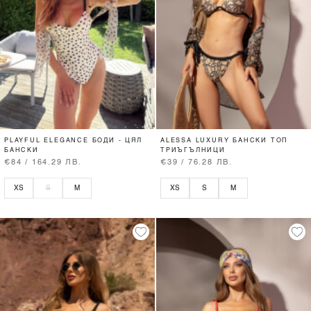
PLAYFUL ELEGANCE БОДИ - ЦЯЛ
ALESSA LUXURY БАНСКИ ТОП
БАНСКИ
ТРИЪГЪЛНИЦИ
€84 / 164.29 ЛВ.
€39 / 76.28 ЛВ.
XS
S
M
XS
S
M