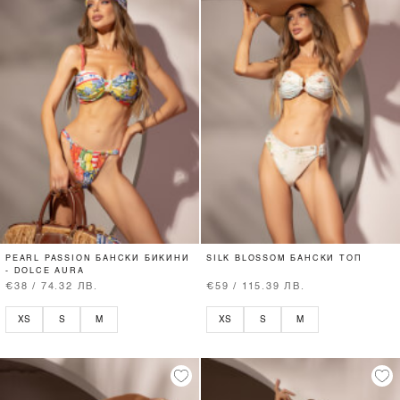
PEARL PASSION БАНСКИ БИКИНИ
SILK BLOSSOM БАНСКИ ТОП
- DOLCE AURA
€38 / 74.32 ЛВ.
€59 / 115.39 ЛВ.
XS
S
M
XS
S
M