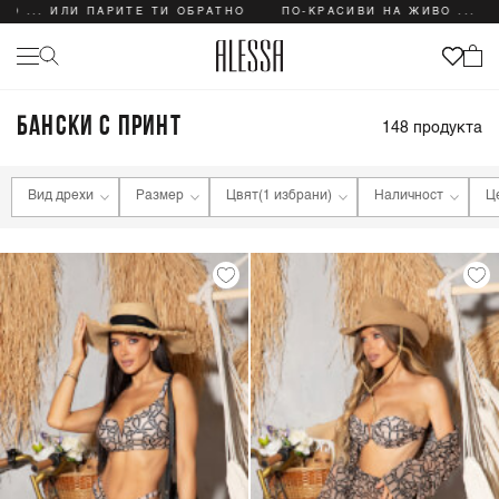
ЛИ ПАРИТЕ ТИ ОБРАТНО
ПО-КРАСИВИ НА ЖИВО ... ИЛИ ПАРИТ
БАНСКИ С ПРИНТ
148
продукта
Вид дрехи
Размер
Цвят
(1 избрани)
Наличност
Ц