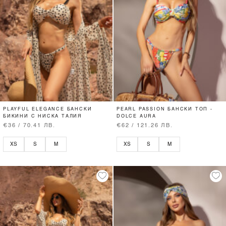
PLAYFUL ELEGANCE БАНСКИ
PEARL PASSION БАНСКИ ТОП -
БИКИНИ С НИСКА ТАЛИЯ
DOLCE AURA
€36 / 70.41 ЛВ.
€62 / 121.26 ЛВ.
XS
S
M
XS
S
M