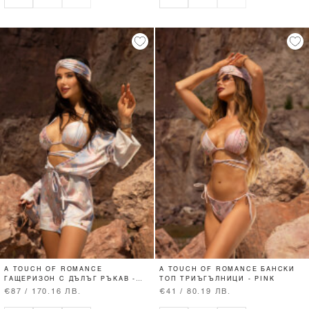
A TOUCH OF ROMANCE
A TOUCH OF ROMANCE БАНСКИ
ГАЩЕРИЗОН С ДЪЛЪГ РЪКАВ -
ТОП ТРИЪГЪЛНИЦИ - PINK
VISTA BLUE
€87 / 170.16 ЛВ.
€41 / 80.19 ЛВ.