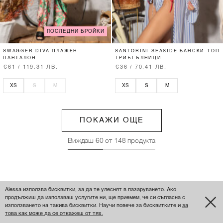
ПОСЛЕДНИ БРОЙКИ
SWAGGER DIVA ПЛАЖЕН
SANTORINI SEASIDE БАНСКИ ТОП
ПАНТАЛОН
ТРИЪГЪЛНИЦИ
€61 / 119.31 ЛВ.
€36 / 70.41 ЛВ.
XS
S
M
XS
S
M
ПОКАЖИ ОЩЕ
Виждаш
60
от
148
продукта
Alessa използва бисквитки, за да те улеснят в пазаруването. Ако
продължиш да използваш услугите ни, ще приемем, че си съгласна с
използването на такива бисквитки. Научи повече за бисквитките и
за
това как може да се откажеш от тях.