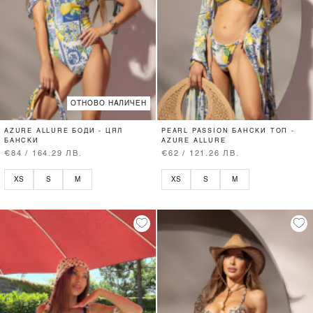
ОТНОВО НАЛИЧЕН
AZURE ALLURE БОДИ - ЦЯЛ
PEARL PASSION БАНСКИ ТОП -
БАНСКИ
AZURE ALLURE
€84 / 164.29 ЛВ.
€62 / 121.26 ЛВ.
XS
S
M
XS
S
M