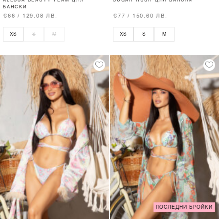
ALESSA BEAUTY TEAM ЦЯЛ
SUGAR RUSH ЦЯЛ БАНСКИ
БАНСКИ
€66 / 129.08 ЛВ.
€77 / 150.60 ЛВ.
XS
S
M
XS
S
M
ПОСЛЕДНИ БРОЙКИ