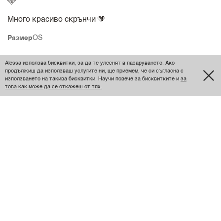
🩵
Много красиво скрънчи 🩵
Размер
OS
Alessa използва бисквитки, за да те улеснят в пазаруването. Ако
Антоанета Джамбазова
продължиш да използваш услугите ни, ще приемем, че си съгласна с
използването на такива бисквитки. Научи повече за бисквитките и
за
това как може да се откажеш от тях.
Сладурска
Много хуваба материя и е със стегнат ластик.
Размер
OS