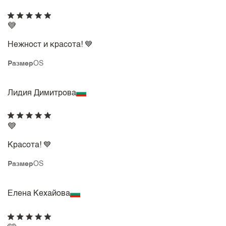
💙
Нежност и красота! 💙
Размер
OS
Лидия Димитрова
💙
Красота! 💙
Размер
OS
Елена Кехайова