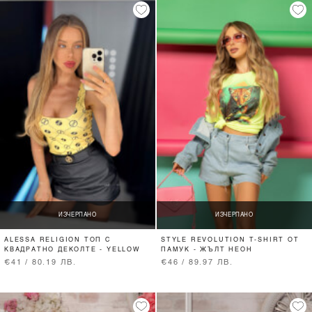
ИЗЧЕРПАНО
ИЗЧЕРПАНО
ALESSA RELIGION ТОП С
STYLE REVOLUTION T-SHIRT ОТ
КВАДРАТНО ДЕКОЛТЕ - YELLOW
ПАМУК - ЖЪЛТ НЕОН
€41 / 80.19 ЛВ.
€46 / 89.97 ЛВ.