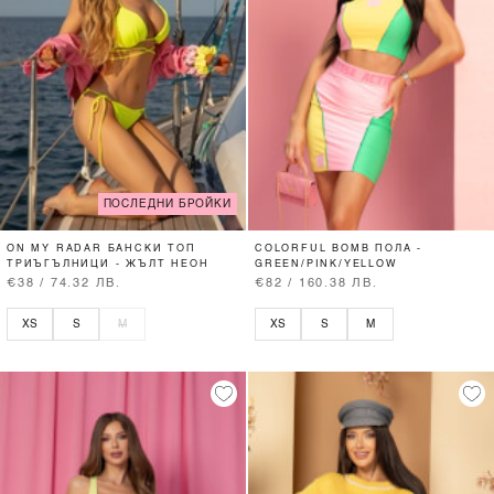
ПОСЛЕДНИ БРОЙКИ
ON MY RADAR БАНСКИ ТОП
COLORFUL BOMB ПОЛА -
ТРИЪГЪЛНИЦИ - ЖЪЛТ НЕОН
GREEN/PINK/YELLOW
€38 / 74.32 ЛВ.
€82 / 160.38 ЛВ.
XS
S
M
XS
S
M