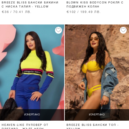
BREEZE BLISS БАНСКИ БИКИНИ
BLOWN KISS BODYCON РОКЛЯ С
С НИСКА ТАЛИЯ - YELLOW
ПОДВИЖЕН КОЛАН
€36 / 70.41 ЛВ.
€102 / 199.49 ЛВ.
ИЗЧЕРПАНО
ИЗЧЕРПАНО
HEAVEN-LIKE ПУЛОВЕР ОТ
BREEZE BLISS БАНСКИ ТОП -