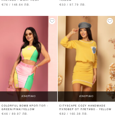
ПЛЕТИВО - ЖЪЛТ НЕОН
YELLOW
€76 / 148.64 ЛВ.
€50 / 97.79 ЛВ.
ИЗЧЕРПАНО
ИЗЧЕРПАНО
COLORFUL BOMB КРОП-ТОП -
CITYSCAPE COZY HANDMADE
GREEN/PINK/YELLOW
ПУЛОВЕР ОТ ПЛЕТИВО - YELLOW
€46 / 89.97 ЛВ.
€82 / 160.38 ЛВ.