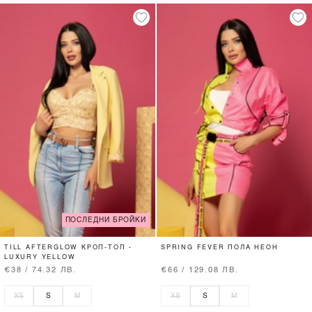
ПОСЛЕДНИ БРОЙКИ
TILL AFTERGLOW КРОП-ТОП -
SPRING FEVER ПОЛА НЕОН
LUXURY YELLOW
€38 / 74.32 ЛВ.
€66 / 129.08 ЛВ.
XS
S
M
XS
S
M