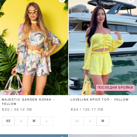
ПОСЛЕДНИ БРОЙКИ
MAJESTIC GARDEN КОЛАН -
LOVELINK КРОП-ТОП - YELLOW
YELLOW
€20 / 39.12 ЛВ.
€64 / 125.17 ЛВ.
XS
S
M
L
XS
S
M