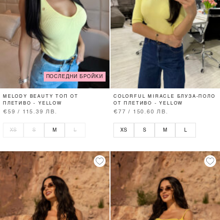
ПОСЛЕДНИ БРОЙКИ
MELODY BEAUTY ТОП ОТ
COLORFUL MIRACLE БЛУЗА-ПОЛО
ПЛЕТИВО - YELLOW
ОТ ПЛЕТИВО - YELLOW
€59 / 115.39 ЛВ.
€77 / 150.60 ЛВ.
XS
S
M
L
XS
S
M
L