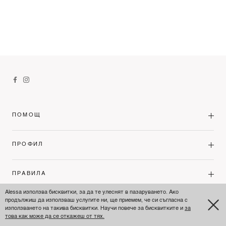
ПОМОЩ
ПРОФИЛ
ПРАВИЛА
Alessa използва бисквитки, за да те улеснят в пазаруването. Ако
продължиш да използваш услугите ни, ще приемем, че си съгласна с
ЗА НАС
използването на такива бисквитки. Научи повече за бисквитките и
за
това как може да се откажеш от тях.