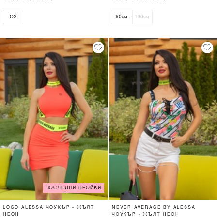
OS
90см.
100см.
ПОСЛЕДНИ БРОЙКИ
LOGO ALESSA ЧОУКЪР - ЖЪЛТ
NEVER AVERAGE BY ALESSA
НЕОН
ЧОУКЪР - ЖЪЛТ НЕОН