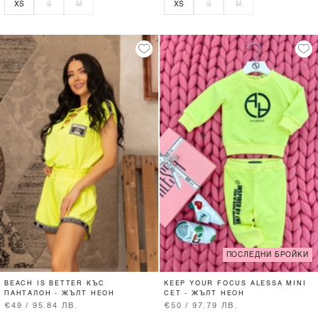
XS
S
M
XS
S
M
ПОСЛЕДНИ БРОЙКИ
BEACH IS BETTER КЪС
KEEP YOUR FOCUS ALESSA MINI
ПАНТАЛОН - ЖЪЛТ НЕОН
СЕТ - ЖЪЛТ НЕОН
€49 / 95.84 ЛВ.
€50 / 97.79 ЛВ.