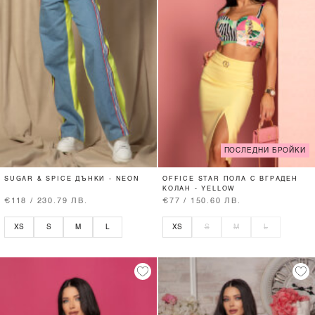
ПОСЛЕДНИ БРОЙКИ
SUGAR & SPICE ДЪНКИ - NEON
OFFICE STAR ПОЛА С ВГРАДЕН
КОЛАН - YELLOW
€118 / 230.79 ЛВ.
€77 / 150.60 ЛВ.
XS
S
M
L
XS
S
M
L