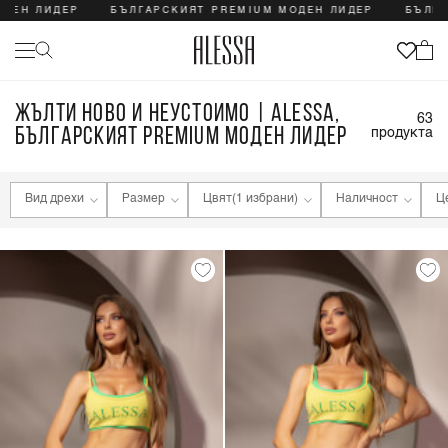
ЛИДЕР
БЪЛГАРСКИЯТ PREMIUM МОДЕН ЛИДЕР
БЪЛГАРСКИ
ЖЪЛТИ НОВО И НЕУСТОИМО | ALESSA,
63
БЪЛГАРСКИЯТ PREMIUM МОДЕН ЛИДЕР
продукта
Вид дрехи
Размер
Цвят
(1 избрани)
Наличност
Ц