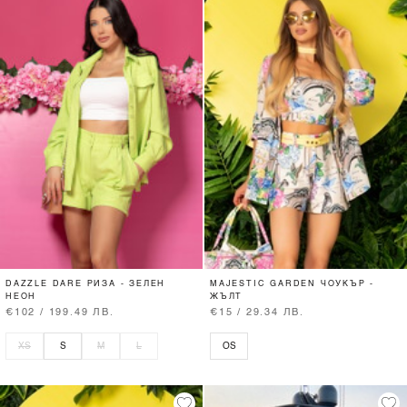
DAZZLE DARE РИЗА - ЗЕЛЕН
MAJESTIC GARDEN ЧОУКЪР -
НЕОН
ЖЪЛТ
€102 / 199.49 ЛВ.
€15 / 29.34 ЛВ.
XS
S
M
L
OS