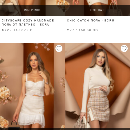
ИЗЧЕРПАНО
ИЗЧЕРПАНО
CITYSCAPE COZY HANDMADE
CHIC CATCH ПОЛА - ECRU
ПОЛА ОТ ПЛЕТИВО - ECRU
€72 / 140.82 ЛВ.
€77 / 150.60 ЛВ.