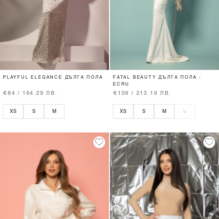
PLAYFUL ELEGANCE ДЪЛГА ПОЛА
FATAL BEAUTY ДЪЛГА ПОЛА -
ECRU
€84 / 164.29 ЛВ.
€109 / 213.19 ЛВ.
XS
S
M
XS
S
M
L