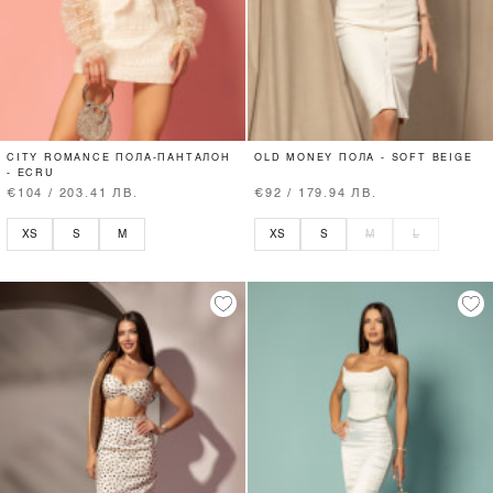
CITY ROMANCE ПОЛА-ПАНТАЛОН
OLD MONEY ПОЛА - SOFT BEIGE
- ECRU
€104 / 203.41 ЛВ.
€92 / 179.94 ЛВ.
XS
S
M
XS
S
M
L