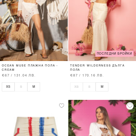
ПОСЛЕДНИ БРОЙКИ
OCEAN MUSE ПЛАЖНА ПОЛА -
TENDER WILDERNESS ДЪЛГА
CREAM
ПОЛА
€67 / 131.04 ЛВ.
€87 / 170.16 ЛВ.
XS
S
M
XS
S
M