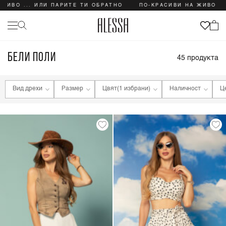
... ИЛИ ПАРИТЕ ТИ ОБРАТНО
ПО-КРАСИВИ НА ЖИВО ... ИЛИ
БЕЛИ ПОЛИ
45
продукта
Вид дрехи
Размер
Цвят
(1 избрани)
Наличност
Ц