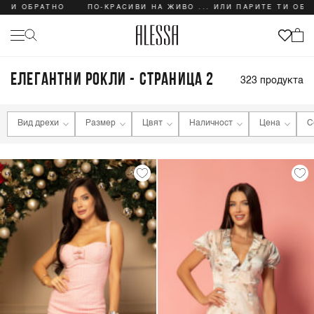
БРАТНО
ПО-КРАСИВИ НА ЖИВО ... ИЛИ ПАРИТЕ ТИ ОБРАТНО
ЕЛЕГАНТНИ РОКЛИ - СТРАНИЦА 2
323
продукта
Вид дрехи
Размер
Цвят
Наличност
Цена
С