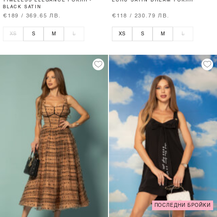
TIMELESS ELEGANCE РОКЛЯ -
ECRU SATIN DREAM РОКЛЯ
BLACK SATIN
€189 / 369.65 ЛВ.
€118 / 230.79 ЛВ.
XS
S
M
L
XS
S
M
L
ПОСЛЕДНИ БРОЙКИ