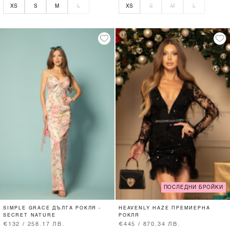
XS
S
M
L
XS
S
M
L
ПОСЛЕДНИ БРОЙКИ
SIMPLE GRACE ДЪЛГА РОКЛЯ -
HEAVENLY HAZE ПРЕМИЕРНА
SECRET NATURE
РОКЛЯ
€132 / 258.17 ЛВ.
€445 / 870.34 ЛВ.