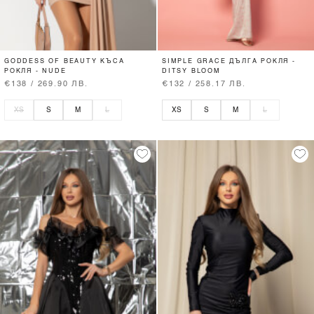
GODDESS OF BEAUTY КЪСА
SIMPLE GRACE ДЪЛГА РОКЛЯ -
РОКЛЯ - NUDE
DITSY BLOOM
€138 / 269.90 ЛВ.
€132 / 258.17 ЛВ.
XS
S
M
L
XS
S
M
L