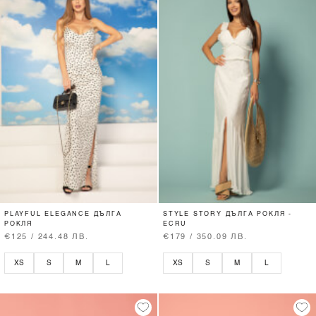
PLAYFUL ELEGANCE ДЪЛГА
STYLE STORY ДЪЛГА РОКЛЯ -
РОКЛЯ
ECRU
€125 / 244.48 ЛВ.
€179 / 350.09 ЛВ.
XS
S
M
L
XS
S
M
L