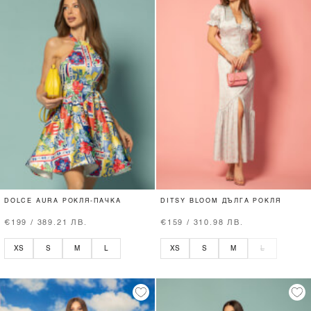
DOLCE AURA РОКЛЯ-ПАЧКА
DITSY BLOOM ДЪЛГА РОКЛЯ
€199 / 389.21 ЛВ.
€159 / 310.98 ЛВ.
XS
S
M
L
XS
S
M
L