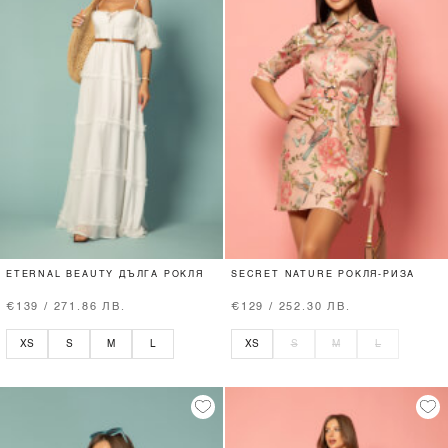
ETERNAL BEAUTY ДЪЛГА РОКЛЯ
SECRET NATURE РОКЛЯ-РИЗА
€139 / 271.86 ЛВ.
€129 / 252.30 ЛВ.
XS
S
M
L
XS
S
M
L