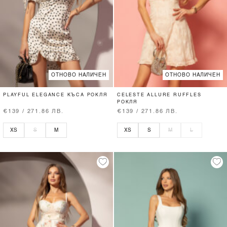
ОТНОВО НАЛИЧЕН
ОТНОВО НАЛИЧЕН
PLAYFUL ELEGANCE КЪСА РОКЛЯ
CELESTE ALLURE RUFFLES
РОКЛЯ
€139 / 271.86 ЛВ.
€139 / 271.86 ЛВ.
XS
S
M
XS
S
M
L