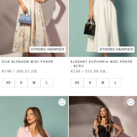
ОТНОВО НАЛИЧЕН
ОТНОВО НАЛИЧЕН
SILK BLOSSOM MIDI РОКЛЯ
ELEGANT EUPHORIA MIDI РОКЛЯ
- ECRU
€199 / 389.21 ЛВ.
€159 / 310.98 ЛВ.
XS
S
M
L
XS
S
M
L