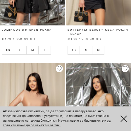
LUMINOUS WHISPER РОКЛЯ
BUTTERFLY BEAUTY КЪСА РОКЛЯ
- BLACK
€179 / 350.09 ЛВ.
€138 / 269.90 ЛВ.
XS
S
M
L
XS
S
M
Alessa използва бисквитки, за да те улеснят в пазаруването. Ако
продължиш да използваш услугите ни, ще приемем, че си съгласна с
използването на такива бисквитки. Научи повече за бисквитките и
за
това как може да се откажеш от тях.