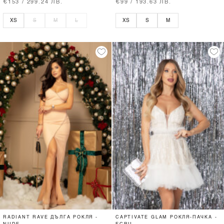
€153 / 299.24 ЛВ.
€99 / 193.63 ЛВ.
XS
S
M
L
XS
S
M
RADIANT RAVE ДЪЛГА РОКЛЯ -
CAPTIVATE GLAM РОКЛЯ-ПАЧКА -