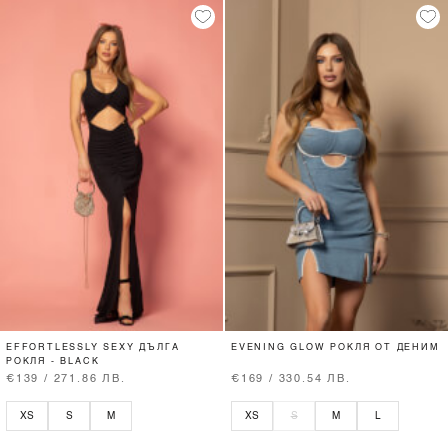
EFFORTLESSLY SEXY ДЪЛГА
EVENING GLOW РОКЛЯ ОТ ДЕНИМ
РОКЛЯ - BLACK
€139 / 271.86 ЛВ.
€169 / 330.54 ЛВ.
XS
S
M
XS
S
M
L