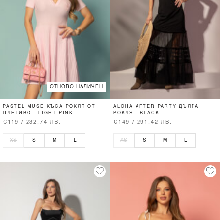
ОТНОВО НАЛИЧЕН
PASTEL MUSE КЪСА РОКЛЯ ОТ
ALOHA AFTER PARTY ДЪЛГА
ПЛЕТИВО - LIGHT PINK
РОКЛЯ - BLACK
€119 / 232.74 ЛВ.
€149 / 291.42 ЛВ.
XS
S
M
L
XS
S
M
L