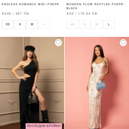
ENDLESS ROMANCE MIDI РОКЛЯ
MODERN FLOW RUFFLES РОКЛЯ -
BLACK
€249 / 487 ЛВ.
€92 / 179.94 ЛВ.
XS
S
M
L
XS
S
M
L
ПОСЛЕДНИ БРОЙКИ