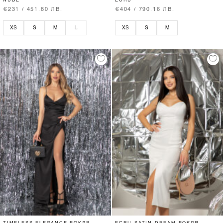
NUDE
ECRU
€231 / 451.80 ЛВ.
€404 / 790.16 ЛВ.
XS
S
M
L
XS
S
M