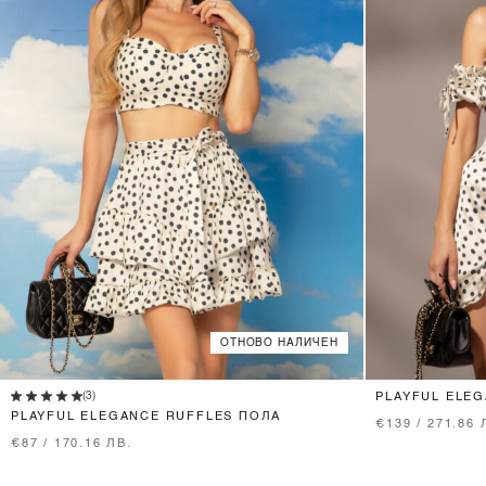
ОТНОВО НАЛИЧЕН
XS
S
M
L
(3)
PLAYFUL ELE
PLAYFUL ELEGANCE RUFFLES ПОЛА
€139 / 271.86 
€87 / 170.16 ЛВ.