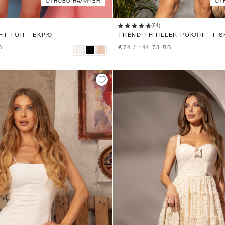
ОТНОВО НАЛИЧЕН
ОТ
XS
S
M
L
XS
S
M
L
(64)
HT ТОП - ЕКРЮ
TREND THRILLER РОКЛЯ - T-S
BEIGE
В.
€74 / 144.73 ЛВ.