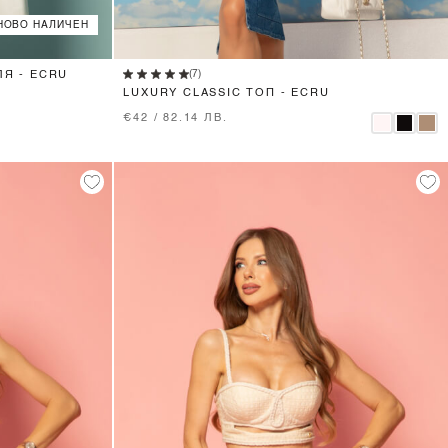
НОВО НАЛИЧЕН
XS
S
M
L
(7)
ЛЯ - ECRU
LUXURY CLASSIC ТОП - ECRU
€42 / 82.14 ЛВ.