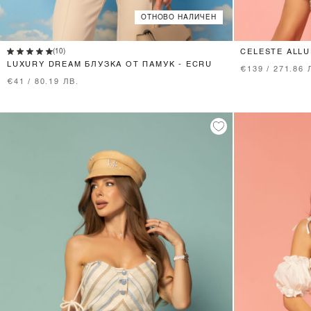
ОТНОВО НАЛИЧЕН
XS
S
M
L
(10)
CELESTE ALL
LUXURY DREAM БЛУЗКА ОТ ПАМУК - ECRU
€139 / 271.86 
€41 / 80.19 ЛВ.