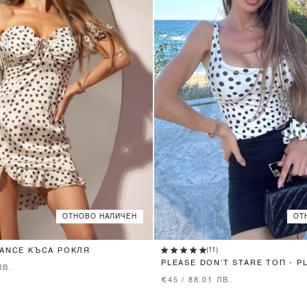
ОТНОВО НАЛИЧЕН
ОТ
XS
S
M
XS
S
M
L
(11)
GANCE КЪСА РОКЛЯ
PLEASE DON’T STARE ТОП - P
ЛВ.
ELEGANCE
€45 / 88.01 ЛВ.