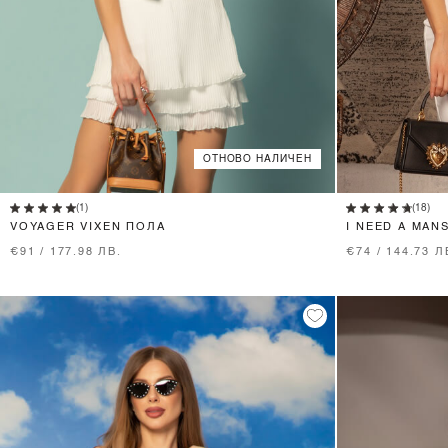
ОТНОВО НАЛИЧЕН
XS
S
M
L
(1)
(18)
VOYAGER VIXEN ПОЛА
I NEED A MAN
€91 / 177.98 ЛВ.
€74 / 144.73 Л