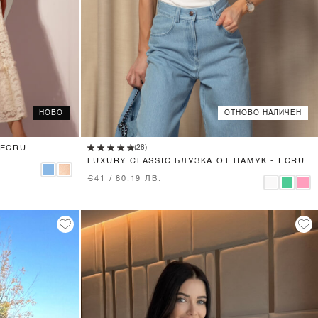
НОВО
ОТНОВО НАЛИЧЕН
XS
S
M
L
(28)
 ECRU
LUXURY CLASSIC БЛУЗКА ОТ ПАМУК - ECRU
€41 / 80.19 ЛВ.