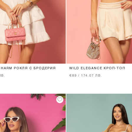
XS
S
M
L
XS
S
M
CHARM РОКЛЯ С БРОДЕРИЯ
WILD ELEGANCE КРОП-ТОП
ЛВ.
€89 / 174.07 ЛВ.