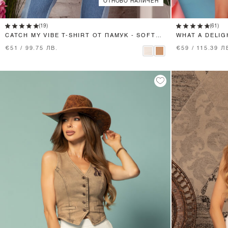
ОТНОВО НАЛИЧЕН
XS
S
M
L
(19)
(61)
CATCH MY VIBE T-SHIRT ОТ ПАМУК - SOFT
WHAT A DELIG
BEIGE
€51 / 99.75 ЛВ.
€59 / 115.39 Л