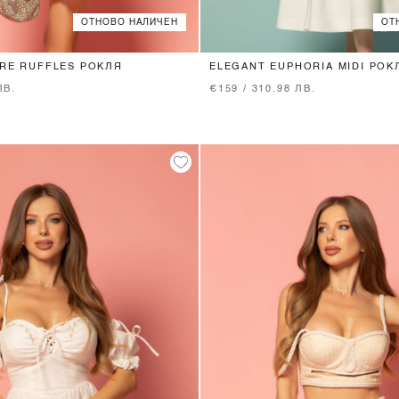
ОТНОВО НАЛИЧЕН
ОТ
XS
S
M
L
XS
S
M
L
URE RUFFLES РОКЛЯ
ELEGANT EUPHORIA MIDI РОК
ЛВ.
€159 / 310.98 ЛВ.