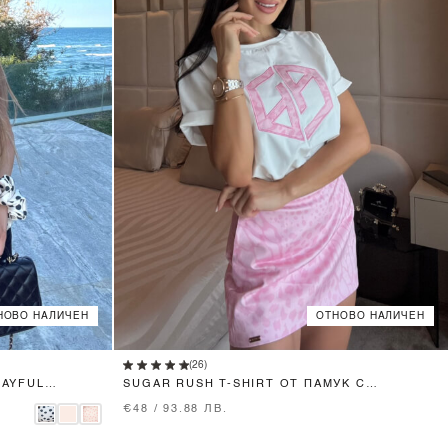
НОВО НАЛИЧЕН
ОТНОВО НАЛИЧЕН
XS
S
M
L
(26)
LAYFUL
SUGAR RUSH T-SHIRT ОТ ПАМУК С
БРОДЕРИЯ - ECRU
€48 / 93.88 ЛВ.