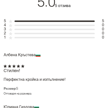
5.0
5 отзива
5
5
4
0
3
0
2
0
1
0
Албена Кръстева
Стилен!
Перфектна кройка и изпълнение!
Размер
S
Отговаря на размера
Юлиана Гиздова