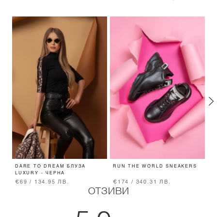
DARE TO DREAM БЛУЗА
RUN THE WORLD SNEAKERS
E
LUXURY - ЧЕРНА
Ч
€69 / 134.95 ЛВ.
€174 / 340.31 ЛВ.
€
ОТЗИВИ