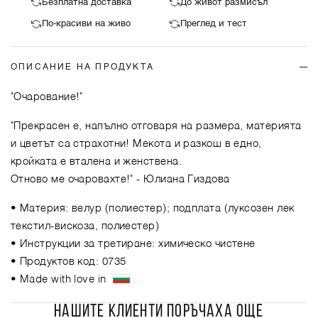
Безплатна доставка
До живот размисъл
По-красиви на живо
Преглед и тест
ОПИСАНИЕ НА ПРОДУКТА
"Очарование!"
"Прекрасен е, напълно отговаря на размера, материята
и цветът са страхотни! Мекота и разкош в едно,
кройката е вталена и женствена.
Отново ме очаровахте!"
- Юлиана Гиздова
• Материя: велур (полиестер); подплата (луксозен лек
текстил-вискоза, полиестер)
• Инструкции за третиране: химическо чистене
• Продуктов код: 0735
• Made with love in
НАШИТЕ КЛИЕНТИ ПОРЪЧАХА ОЩЕ