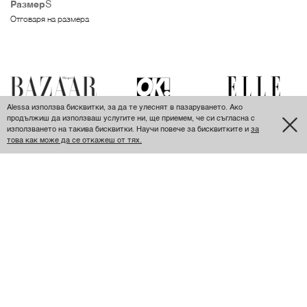
Размер
S
Отговаря на размера
Alessa използва бисквитки, за да те улеснят в пазаруването. Ако
продължиш да използваш услугите ни, ще приемем, че си съгласна с
използването на такива бисквитки. Научи повече за бисквитките и
за
това как може да се откажеш от тях.
ПОСЛЕДНО РАЗГЛЕДАНИ