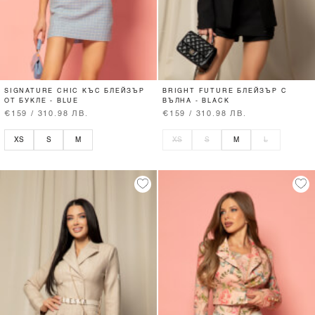
SIGNATURE CHIC КЪС БЛЕЙЗЪР
BRIGHT FUTURE БЛЕЙЗЪР С
ОТ БУКЛЕ - BLUE
ВЪЛНА - BLACK
€159 / 310.98 ЛВ.
€159 / 310.98 ЛВ.
XS
S
M
XS
S
M
L