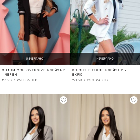
ИЗЧЕРПАНО
ИЗЧЕРПАНО
CHARM YOU OVERSIZE БЛЕЙЗЪР
BRIGHT FUTURE БЛЕЙЗЪР -
- ЧЕРЕН
ЕКРЮ
€128 / 250.35 ЛВ.
€153 / 299.24 ЛВ.