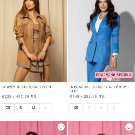
ПОСЛЕДНИ БРОЙКИ
BROWN OBSESSION ТРЕНЧ
IMPOSSIBLE BEAUTY БЛЕЙЗЪР -
BLUE
€229 / 447.89 ЛВ.
€148 / 289.46 ЛВ.
XS
S
M
L
XS
S
M
L