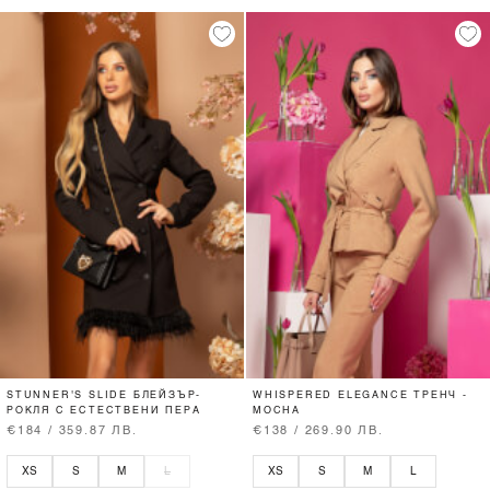
STUNNER'S SLIDE БЛЕЙЗЪР-
WHISPERED ELEGANCE ТРЕНЧ -
РОКЛЯ С ЕСТЕСТВЕНИ ПЕРА
MOCHA
€184 / 359.87 ЛВ.
€138 / 269.90 ЛВ.
XS
S
M
L
XS
S
M
L