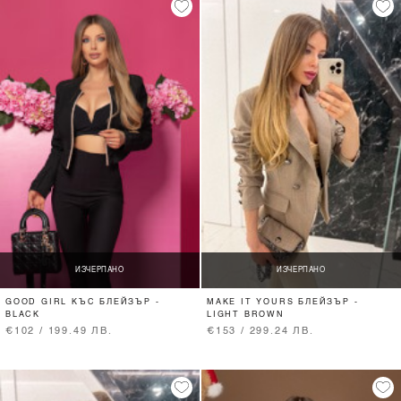
ИЗЧЕРПАНО
ИЗЧЕРПАНО
GOOD GIRL КЪС БЛЕЙЗЪР -
MAKE IT YOURS БЛЕЙЗЪР -
BLACK
LIGHT BROWN
€102 / 199.49 ЛВ.
€153 / 299.24 ЛВ.