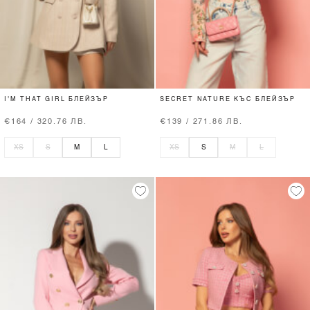
I'M THAT GIRL БЛЕЙЗЪР
SECRET NATURE КЪС БЛЕЙЗЪР
€164 / 320.76 ЛВ.
€139 / 271.86 ЛВ.
XS
S
M
L
XS
S
M
L