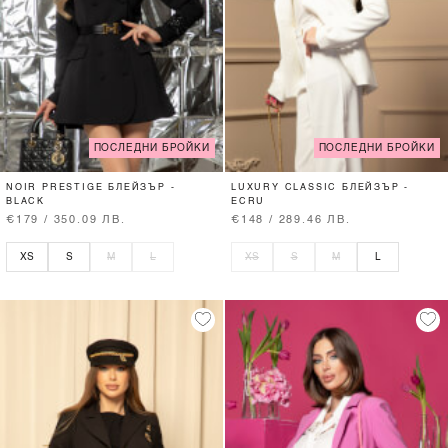
ПОСЛЕДНИ БРОЙКИ
ПОСЛЕДНИ БРОЙКИ
NOIR PRESTIGE БЛЕЙЗЪР -
LUXURY CLASSIC БЛЕЙЗЪР -
BLACK
ECRU
€179 / 350.09 ЛВ.
€148 / 289.46 ЛВ.
XS
S
M
L
XS
S
M
L