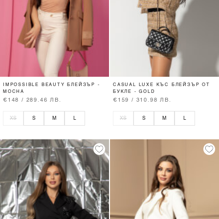
IMPOSSIBLE BEAUTY БЛЕЙЗЪР -
CASUAL LUXE КЪС БЛЕЙЗЪР ОТ
MOCHA
БУКЛЕ - GOLD
€148 / 289.46 ЛВ.
€159 / 310.98 ЛВ.
XS
S
M
L
XS
S
M
L