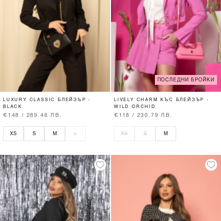
ПОСЛЕДНИ БРОЙКИ
LUXURY CLASSIC БЛЕЙЗЪР -
LIVELY CHARM КЪС БЛЕЙЗЪР -
BLACK
WILD ORCHID
€148 / 289.46 ЛВ.
€118 / 230.79 ЛВ.
XS
S
M
L
XS
S
M