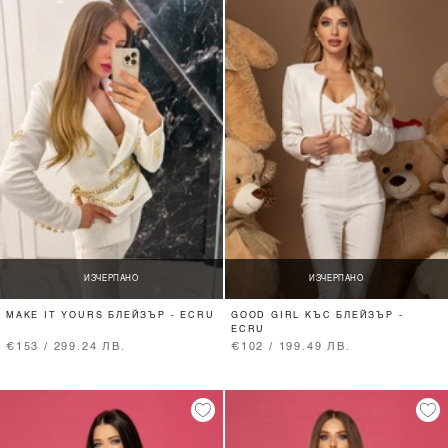
ИЗЧЕРПАНО
ИЗЧЕРПАНО
MAKE IT YOURS БЛЕЙЗЪР - ECRU
GOOD GIRL КЪС БЛЕЙЗЪР -
ECRU
€153 / 299.24 ЛВ.
€102 / 199.49 ЛВ.