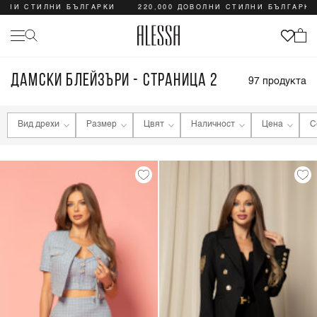
 СТИЛНИ БЪЛГАРКИ
220,000 ДОВОЛНИ СТИЛНИ БЪЛГАРКИ
2
ДАМСКИ БЛЕЙЗЪРИ - СТРАНИЦА 2
97
продукта
Вид дрехи
Размер
Цвят
Наличност
Цена
С