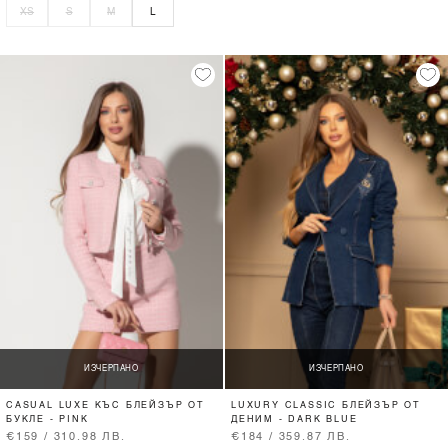
XS
S
M
L
ИЗЧЕРПАНО
ИЗЧЕРПАНО
CASUAL LUXE КЪС БЛЕЙЗЪР ОТ
LUXURY CLASSIC БЛЕЙЗЪР ОТ
БУКЛЕ - PINK
ДЕНИМ - DARK BLUE
€159 / 310.98 ЛВ.
€184 / 359.87 ЛВ.