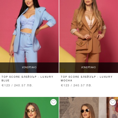
ИЗЧЕРПАНО
ИЗЧЕРПАНО
TOP SCORE БЛЕЙЗЪР - LUXURY
TOP SCORE БЛЕЙЗЪР - LUXURY
BLUE
MOCHA
€123 / 240.57 ЛВ.
€123 / 240.57 ЛВ.