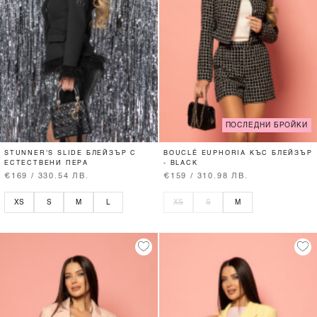
ПОСЛЕДНИ БРОЙКИ
STUNNER'S SLIDE БЛЕЙЗЪР С
BOUCLÉ EUPHORIA КЪС БЛЕЙЗЪР
ЕСТЕСТВЕНИ ПЕРА
- BLACK
€169 / 330.54 ЛВ.
€159 / 310.98 ЛВ.
XS
S
M
L
XS
S
M