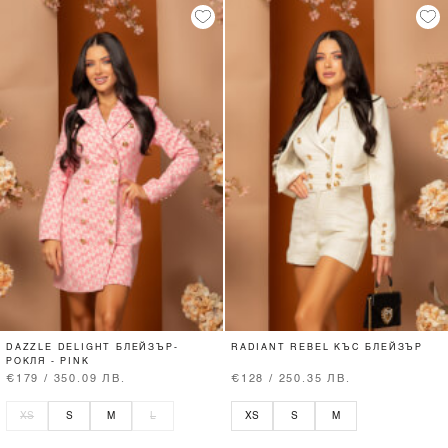
DAZZLE DELIGHT БЛЕЙЗЪР-
RADIANT REBEL КЪС БЛЕЙЗЪР
РОКЛЯ - PINK
€179 / 350.09 ЛВ.
€128 / 250.35 ЛВ.
XS
S
M
L
XS
S
M