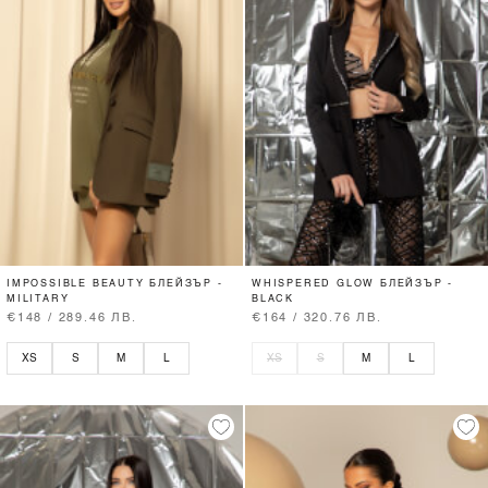
IMPOSSIBLE BEAUTY БЛЕЙЗЪР -
WHISPERED GLOW БЛЕЙЗЪР -
MILITARY
BLACK
€148 / 289.46 ЛВ.
€164 / 320.76 ЛВ.
XS
S
M
L
XS
S
M
L