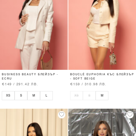
BUSINESS BEAUTY БЛЕЙЗЪР -
BOUCLÉ EUPHORIA КЪС БЛЕЙЗЪР
ECRU
- SOFT BEIGE
€149 / 291.42 ЛВ.
€159 / 310.98 ЛВ.
XS
S
M
L
XS
S
M