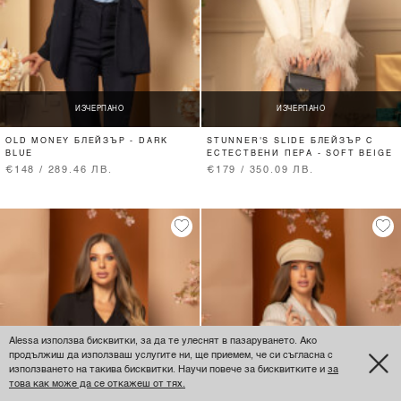
ИЗЧЕРПАНО
ИЗЧЕРПАНО
OLD MONEY БЛЕЙЗЪР - DARK
STUNNER'S SLIDE БЛЕЙЗЪР С
BLUE
ЕСТЕСТВЕНИ ПЕРА - SOFT BEIGE
€148 / 289.46 ЛВ.
€179 / 350.09 ЛВ.
Alessa използва бисквитки, за да те улеснят в пазаруването. Ако
продължиш да използваш услугите ни, ще приемем, че си съгласна с
използването на такива бисквитки. Научи повече за бисквитките и
за
това как може да се откажеш от тях.