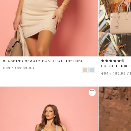
XS
S
M
L
(9)
BLUSHING BEAUTY РОКЛЯ ОТ ПЛЕТИВО -
SEASHELL
FRESH FLICKE
€99 / 193.63 ЛВ.
BLACK
€94 / 183.85 Л