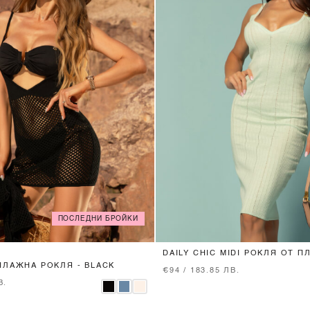
ПОСЛЕДНИ БРОЙКИ
XS
S
M
XS
S
M
L
DAILY CHIC MIDI РОКЛЯ ОТ П
ПЛАЖНА РОКЛЯ - BLACK
€94 / 183.85 ЛВ.
В.