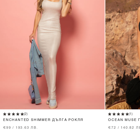
XS
S
M
(2)
(1)
ENCHANTED SHIMMER ДЪЛГА РОКЛЯ
OCEAN MUSE 
€99 / 193.63 ЛВ.
€72 / 140.82 Л