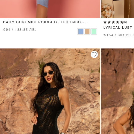
XS
S
M
L
(6)
DAILY CHIC MIDI РОКЛЯ ОТ ПЛЕТИВО -
CLOUD BLUE
LYRICAL LUST
€94 / 183.85 ЛВ.
BLACK
€154 / 301.20 