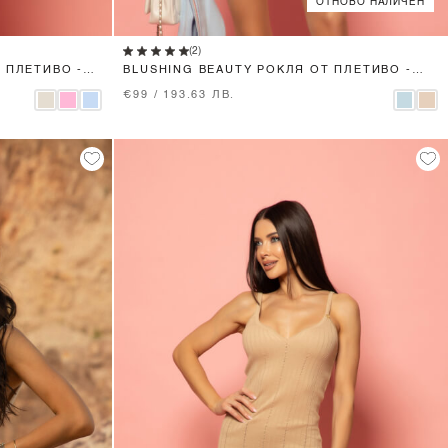
ОТНОВО НАЛИЧЕН
XS
S
M
L
(2)
 ПЛЕТИВО -
BLUSHING BEAUTY РОКЛЯ ОТ ПЛЕТИВО -
LIGHT BLUE
€99 / 193.63 ЛВ.