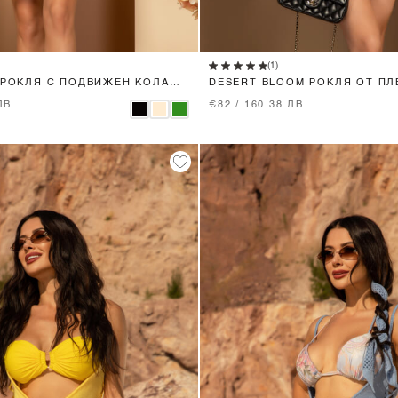
XS
S
M
L
XS
S
M
(1)
 РОКЛЯ С ПОДВИЖЕН КОЛАН -
DESERT BLOOM РОКЛЯ ОТ ПЛ
BLACK
ЛВ.
€82 / 160.38 ЛВ.