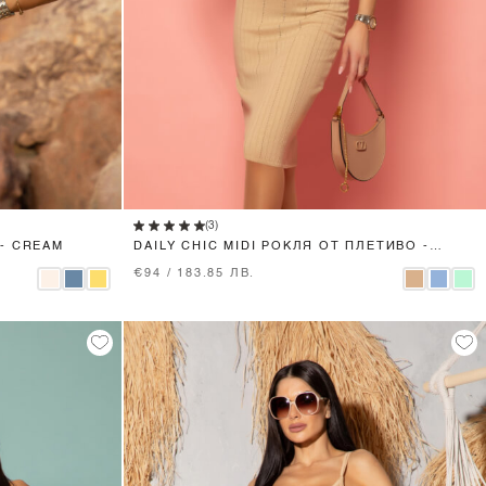
XS
S
M
L
(3)
- CREAM
DAILY CHIC MIDI РОКЛЯ ОТ ПЛЕТИВО -
BEIGE
€94 / 183.85 ЛВ.