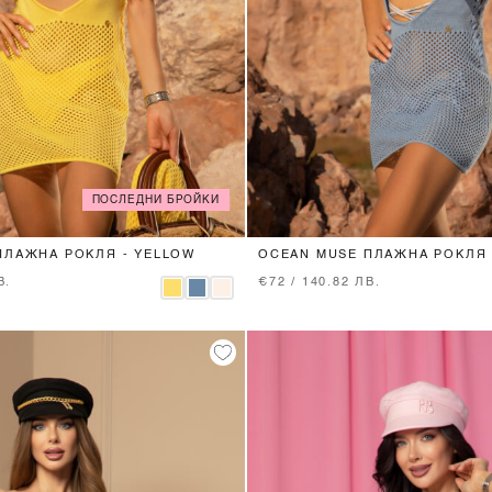
ПОСЛЕДНИ БРОЙКИ
XS
S
M
XS
S
M
ПЛАЖНА РОКЛЯ - YELLOW
OCEAN MUSE ПЛАЖНА РОКЛЯ 
В.
€72 / 140.82 ЛВ.