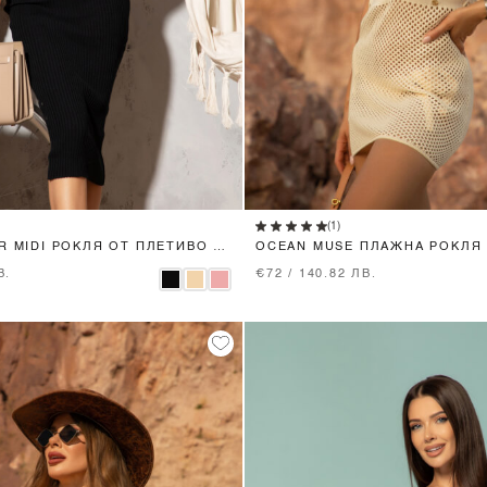
XS
S
M
XS
S
M
(1)
R MIDI РОКЛЯ ОТ ПЛЕТИВО -
OCEAN MUSE ПЛАЖНА РОКЛЯ 
В.
€72 / 140.82 ЛВ.