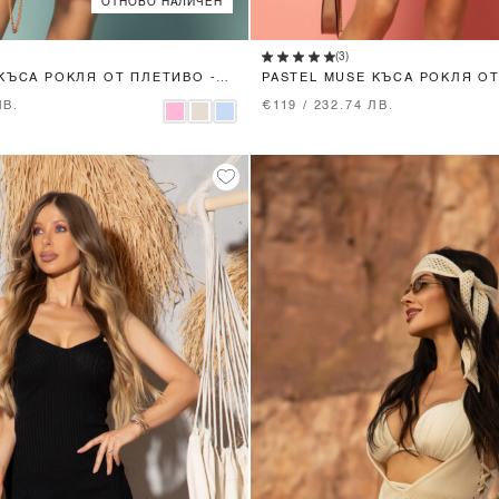
ОТНОВО НАЛИЧЕН
XS
S
M
L
XS
S
M
L
(3)
КЪСА РОКЛЯ ОТ ПЛЕТИВО -
PASTEL MUSE КЪСА РОКЛЯ ОТ
SEASHELL
ЛВ.
€119 / 232.74 ЛВ.